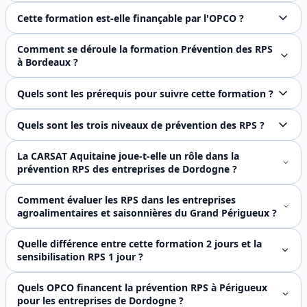
La sensibilisation aux RPS (1 jour) permet de comprendre e
Cette formation est-elle finançable par l'OPCO ?
Oui. En tant qu'organisme certifié Qualiopi, FJ Préventio
Comment se déroule la formation Prévention des RPS
à Bordeaux ?
La formation se déroule sur 2 jours (14 heures), en présen
Quels sont les prérequis pour suivre cette formation ?
Aucun prérequis n'est exigé. La formation s'adresse aux ma
Quels sont les trois niveaux de prévention des RPS ?
La prévention des risques psychosociaux s'organise en troi
La CARSAT Aquitaine joue-t-elle un rôle dans la
prévention RPS des entreprises de Dordogne ?
Oui. La **CARSAT Aquitaine**, dont l'agence de Bordeaux co
Comment évaluer les RPS dans les entreprises
agroalimentaires et saisonnières du Grand Périgueux ?
Le secteur agroalimentaire périgourdin présente des facteu
Quelle différence entre cette formation 2 jours et la
sensibilisation RPS 1 jour ?
La **sensibilisation RPS (1 jour)** est conçue pour les m
Quels OPCO financent la prévention RPS à Périgueux
pour les entreprises de Dordogne ?