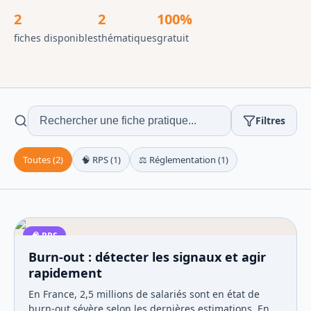
2
2
100%
fiches disponibles
thématiques
gratuit
Filtres
Toutes (
2
)
🧠
RPS
(
1
)
⚖️
Réglementation
(
1
)
🧠
RPS
Burn-out : détecter les signaux et agir
rapidement
En France, 2,5 millions de salariés sont en état de
burn-out sévère selon les dernières estimations. En