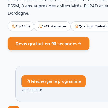
PSSM, 8 ans auprès des collectivités, EHPAD et e
Dordogne.
2
j (
14
h)
1
–
12
stagiaires
Qualiopi ·
Initiati
Devis gratuit en 90 secondes
Télécharger le programme
Version 2026