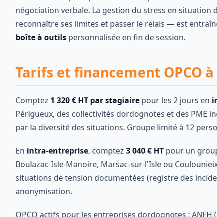
négociation verbale. La gestion du stress en situation d
reconnaître ses limites et passer le relais — est entra
boîte à outils
personnalisée en fin de session.
Tarifs et financement OPCO à
Comptez
1 320 € HT par stagiaire
pour les 2 jours en
i
Périgueux, des collectivités dordognotes et des PME indu
par la diversité des situations. Groupe limité à 12 pers
En
intra-entreprise
, comptez
3 040 € HT
pour un group
Boulazac-Isle-Manoire, Marsac-sur-l'Isle ou Coulounieix
situations de tension documentées (registre des incide
anonymisation.
OPCO actifs pour les entreprises dordognotes : ANFH (C