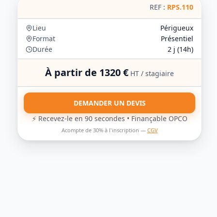
REF :
RPS.110
Lieu
Périgueux
Format
Présentiel
Durée
2
j (
14
h)
À partir de
1320
€
HT / stagiaire
DEMANDER UN DEVIS
⚡ Recevez-le en 90 secondes • Finançable OPCO
Acompte de 30% à l'inscription —
CGV