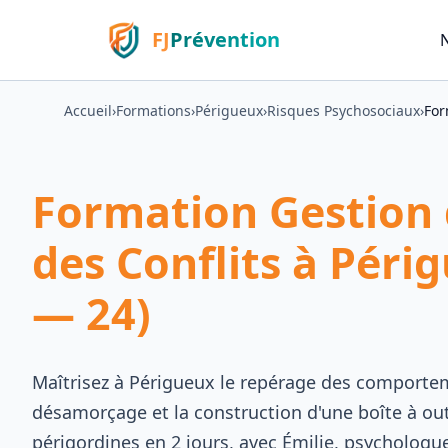
FJ
Prévention
Accueil
›
Formations
›
Périgueux
›
Risques Psychosociaux
›
For
Formation Gestion d
des Conflits à Pér
— 24)
Maîtrisez à Périgueux le repérage des comporteme
désamorçage et la construction d'une boîte à out
périgordines en 2 jours, avec Émilie, psychologue