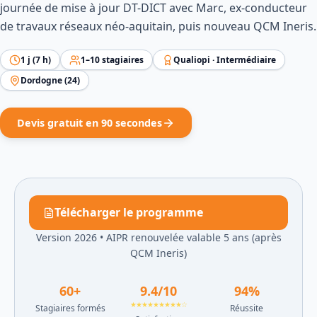
journée de mise à jour DT-DICT avec Marc, ex-conducteur
de travaux réseaux néo-aquitain, puis nouveau QCM Ineris.
1
j (
7
h)
1
–
10
stagiaires
Qualiopi ·
Intermédiaire
Dordogne
(
24
)
Devis gratuit en 90 secondes
Télécharger le programme
Version 2026
•
AIPR renouvelée valable 5 ans (après
QCM Ineris)
60
+
9.4
/10
94
%
★★★★★★★★★☆
Stagiaires formés
Réussite