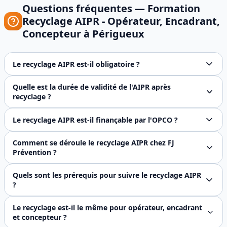
Questions fréquentes —
Formation
Recyclage AIPR - Opérateur, Encadrant,
Concepteur
à
Périgueux
Le recyclage AIPR est-il obligatoire ?
L'AIPR est valable 5 ans à compter de la date du QCM. Ava
Quelle est la durée de validité de l'AIPR après
recyclage ?
Après réussite au nouveau QCM Ineris, l'AIPR est de nouvea
Le recyclage AIPR est-il finançable par l'OPCO ?
Oui, FJ Prévention est certifié Qualiopi. Le recyclage AI
Comment se déroule le recyclage AIPR chez FJ
Prévention ?
Le recyclage se déroule sur 1 journée de 7 heures. La mati
Quels sont les prérequis pour suivre le recyclage AIPR
?
Il faut avoir déjà obtenu une AIPR (opérateur, encadrant ou
Le recyclage est-il le même pour opérateur, encadrant
et concepteur ?