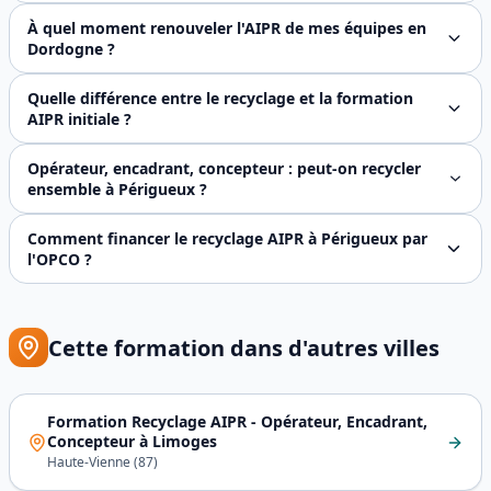
La journée de mise à jour est commune sur le socle régleme
À quel moment renouveler l'AIPR de mes équipes en
Dordogne ?
L'AIPR est **valable 5 ans** à compter de la date du QCM. 
Quelle différence entre le recyclage et la formation
AIPR initiale ?
Le recyclage ne reconstruit pas les compétences de zéro. I
Opérateur, encadrant, concepteur : peut-on recycler
ensemble à Périgueux ?
Oui. La journée de mise à jour réunit les trois profils su
Comment financer le recyclage AIPR à Périgueux par
l'OPCO ?
Le recyclage AIPR est **financé à 100 %** par votre OPCO g
Cette formation dans d'autres villes
Formation Recyclage AIPR - Opérateur, Encadrant,
Concepteur
à
Limoges
Haute-Vienne
(
87
)