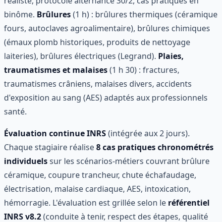
réaliste, protocole alternance 30/2, cas pratiques en
binôme.
Brûlures
(1 h) : brûlures thermiques (céramique
fours, autoclaves agroalimentaire), brûlures chimiques
(émaux plomb historiques, produits de nettoyage
laiteries), brûlures électriques (Legrand).
Plaies,
traumatismes et malaises
(1 h 30) : fractures,
traumatismes crâniens, malaises divers, accidents
d'exposition au sang (AES) adaptés aux professionnels
santé.
Évaluation continue INRS
(intégrée aux 2 jours).
Chaque stagiaire réalise
8 cas pratiques chronométrés
individuels
sur les scénarios-métiers couvrant brûlure
céramique, coupure trancheur, chute échafaudage,
électrisation, malaise cardiaque, AES, intoxication,
hémorragie. L'évaluation est grillée selon le
référentiel
INRS v8.2
(conduite à tenir, respect des étapes, qualité