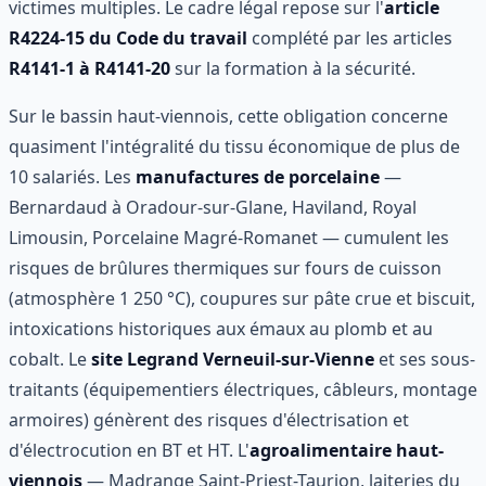
victimes multiples. Le cadre légal repose sur l'
article
R4224-15 du Code du travail
complété par les articles
R4141-1 à R4141-20
sur la formation à la sécurité.
Sur le bassin haut-viennois, cette obligation concerne
quasiment l'intégralité du tissu économique de plus de
10 salariés. Les
manufactures de porcelaine
—
Bernardaud à Oradour-sur-Glane, Haviland, Royal
Limousin, Porcelaine Magré-Romanet — cumulent les
risques de brûlures thermiques sur fours de cuisson
(atmosphère 1 250 °C), coupures sur pâte crue et biscuit,
intoxications historiques aux émaux au plomb et au
cobalt. Le
site Legrand Verneuil-sur-Vienne
et ses sous-
traitants (équipementiers électriques, câbleurs, montage
armoires) génèrent des risques d'électrisation et
d'électrocution en BT et HT. L'
agroalimentaire haut-
viennois
— Madrange Saint-Priest-Taurion, laiteries du