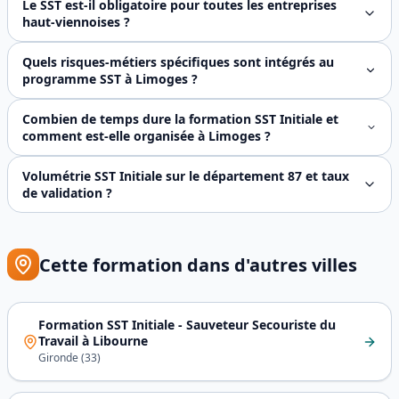
Le SST est-il obligatoire pour toutes les entreprises
haut-viennoises ?
L'article **R4224-15 du Code du travail** impose à tout e
Quels risques-métiers spécifiques sont intégrés au
programme SST à Limoges ?
Sandrine adapte systématiquement les **8 cas pratiques c
Combien de temps dure la formation SST Initiale et
comment est-elle organisée à Limoges ?
**14 heures pédagogiques réparties sur 2 jours**, conform
Volumétrie SST Initiale sur le département 87 et taux
de validation ?
Environ **350 à 420 certificats SST Initial délivrés par a
Cette formation dans d'autres villes
Formation SST Initiale - Sauveteur Secouriste du
Travail
à
Libourne
Gironde
(
33
)