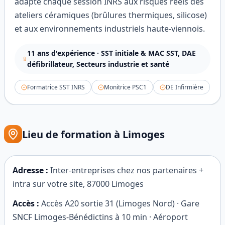
adapte chaque session INRS aux risques réels des
ateliers céramiques (brûlures thermiques, silicose)
et aux environnements industriels haute-viennois.
11
ans d'expérience ·
SST initiale & MAC SST, DAE
défibrillateur, Secteurs industrie et santé
Formatrice SST INRS
Monitrice PSC1
DE Infirmière
Lieu de formation à
Limoges
Adresse :
Inter-entreprises chez nos partenaires +
intra sur votre site
,
87000
Limoges
Accès :
Accès A20 sortie 31 (Limoges Nord) · Gare
SNCF Limoges-Bénédictins à 10 min · Aéroport