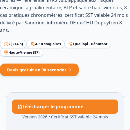
heures — référentiel INRS v8.2 appliqué aux risques
céramique, agroalimentaire, BTP et santé haut-viennois, 8
cas pratiques chronométrés, certificat SST valable 24 mois
délivré par Sandrine, infirmière DE ex-CHU Dupuytren 8
ans.
2
j (
14
h)
4
–
10
stagiaires
Qualiopi ·
Débutant
Haute-Vienne
(
87
)
Devis gratuit en 90 secondes
Télécharger le programme
Version 2026
•
Certificat SST valable 24 mois