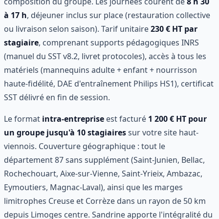
composition du groupe. Les journées courent de
8 h 30
à 17 h
, déjeuner inclus sur place (restauration collective
ou livraison selon saison). Tarif unitaire
230 € HT par
stagiaire
, comprenant supports pédagogiques INRS
(manuel du SST v8.2, livret protocoles), accès à tous les
matériels (mannequins adulte + enfant + nourrisson
haute-fidélité, DAE d'entraînement Philips HS1), certificat
SST délivré en fin de session.
Le format
intra-entreprise
est facturé
1 200 € HT pour
un groupe jusqu'à 10 stagiaires
sur votre site haut-
viennois. Couverture géographique : tout le
département 87 sans supplément (Saint-Junien, Bellac,
Rochechouart, Aixe-sur-Vienne, Saint-Yrieix, Ambazac,
Eymoutiers, Magnac-Laval), ainsi que les marges
limitrophes Creuse et Corrèze dans un rayon de 50 km
depuis Limoges centre. Sandrine apporte l'intégralité du