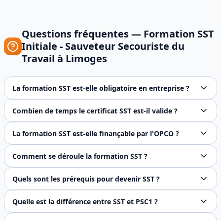
Questions fréquentes —
Formation SST
Initiale - Sauveteur Secouriste du
Travail
à
Limoges
La formation SST est-elle obligatoire en entreprise ?
Oui, le Code du travail (R4224-15) impose la présence d'a
Combien de temps le certificat SST est-il valide ?
Le certificat SST est valide 24 mois à compter de la date de
La formation SST est-elle finançable par l'OPCO ?
Oui, la formation SST est éligible au financement OPCO à
Comment se déroule la formation SST ?
La formation SST dure 2 jours (14 heures) en présentiel. El
Quels sont les prérequis pour devenir SST ?
Aucun prérequis n'est exigé pour suivre la formation SST in
Quelle est la différence entre SST et PSC1 ?
Le SST est une formation spécifique au monde du travail av