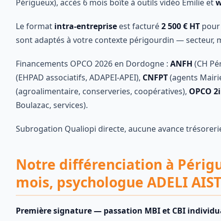
Périgueux), accès 6 mois boîte à outils vidéo Émilie et
w
Le format
intra-entreprise
est facturé
2 500 € HT
pour 
sont adaptés à votre contexte périgourdin — secteur, m
Financements OPCO 2026 en Dordogne :
ANFH
(CH Pér
(EHPAD associatifs, ADAPEI-APEI),
CNFPT
(agents Mairi
(agroalimentaire, conserveries, coopératives),
OPCO 2i
Boulazac, services).
Subrogation Qualiopi directe, aucune avance trésoreri
Notre différenciation à Périg
mois, psychologue ADELI AIST
Première signature — passation MBI et CBI individua