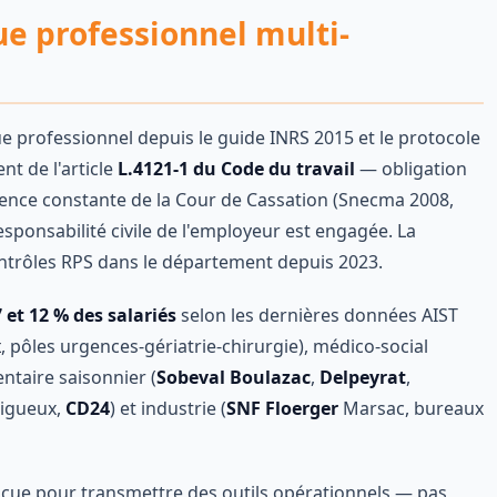
ue professionnel multi-
professionnel depuis le guide INRS 2015 et le protocole
nt de l'article
L.4121-1 du Code du travail
— obligation
udence constante de la Cour de Cassation (Snecma 2008,
esponsabilité civile de l'employeur est engagée. La
ontrôles RPS dans le département depuis 2023.
7 et 12 % des salariés
selon les dernières données AIST
x
, pôles urgences-gériatrie-chirurgie), médico-social
entaire saisonnier (
Sobeval Boulazac
,
Delpeyrat
,
rigueux,
CD24
) et industrie (
SNF Floerger
Marsac, bureaux
çue pour transmettre des outils opérationnels — pas