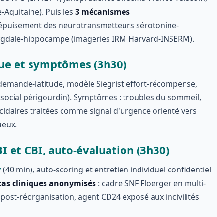
Aquitaine). Puis les
3 mécanismes
, épuisement des neurotransmetteurs sérotonine-
mygdale-hippocampe (imageries IRM Harvard-INSERM).
que et symptômes (3h30)
emande-latitude, modèle Siegrist effort-récompense,
o-social périgourdin). Symptômes : troubles du sommeil,
cidaires traitées comme signal d'urgence orienté vers
ueux.
 et CBI, auto-évaluation (3h30)
y
(40 min), auto-scoring et entretien individuel confidentiel
cas cliniques anonymisés
: cadre SNF Floerger en multi-
post-réorganisation, agent CD24 exposé aux incivilités