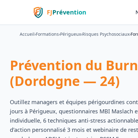
FJ
Prévention
Accueil
›
Formations
›
Périgueux
›
Risques Psychosociaux
›
For
Prévention du Burn
(Dordogne — 24)
Outillez managers et équipes périgourdines cont
jours à Périgueux, questionnaires MBI Maslach 
individuelle, 6 techniques anti-stress actionnable
d'action personnalisé 3 mois et webinaire de resti