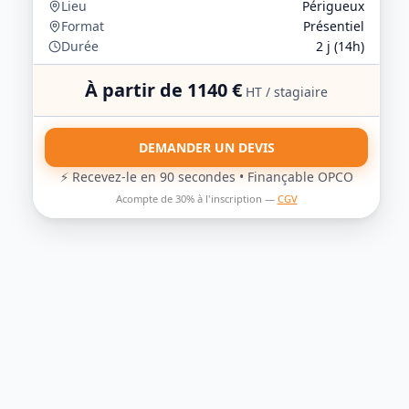
Lieu
Périgueux
Format
Présentiel
Durée
2
j (
14
h)
À partir de
1140
€
HT / stagiaire
DEMANDER UN DEVIS
⚡ Recevez-le en 90 secondes • Finançable OPCO
Acompte de 30% à l'inscription —
CGV