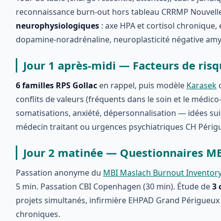
reconnaissance burn-out hors tableau CRRMP Nouvelle-
neurophysiologiques
: axe HPA et cortisol chronique
dopamine-noradrénaline, neuroplasticité négative a
Jour 1 après-midi — Facteurs de ris
6 familles RPS Gollac
en rappel, puis modèle
Karasek
d
conflits de valeurs (fréquents dans le soin et le médic
somatisations, anxiété, dépersonnalisation — idées sui
médecin traitant ou urgences psychiatriques CH Périg
Jour 2 matinée — Questionnaires MBI
Passation anonyme du
MBI Maslach Burnout Inventor
5 min. Passation CBI Copenhagen (30 min). Étude de
3 
projets simultanés, infirmière EHPAD Grand Périgueux 
chroniques.