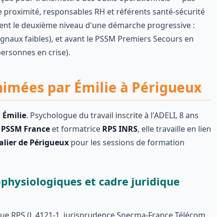
e proximité, responsables RH et référents santé-sécurité
ment le deuxième niveau d'une démarche progressive :
signaux faibles), et avant le PSSM Premiers Secours en
personnes en crise).
nimées par Émilie à Périgueux
r
Émilie
. Psychologue du travail inscrite à l'ADELI, 8 ans
e
PSSM France
et formatrice
RPS INRS
, elle travaille en lien
alier de Périgueux
pour les sessions de formation
hysiologiques et cadre juridique
dique RPS (L.4121-1, jurisprudence Snecma-France Télécom,