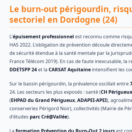
Le burn-out périgourdin, risq
sectoriel en Dordogne (24)
L'
épuisement professionnel
est reconnu comme risque 
HAS 2022. L'obligation de prévention découle directeme
de sécurité étendue à la santé mentale par la jurispr
France Télécom 2019). En cas de faute inexcusable, la r
DDETSPP 24
et la
CARSAT Aquitaine
intensifient les c
Sur le bassin périgourdin, la prévalence oscillait entre
24. Les secteurs les plus exposés : santé (
CH Périgueu
(
EHPAD du Grand Périgueux
,
ADAPEI-APEI
), agroalim
conserveries Périgord Noir), collectivités (Mairie de Pé
d'études
parc Cré@Vallée
).
La
formation Prévention du Burn-Out 2 jours
est con