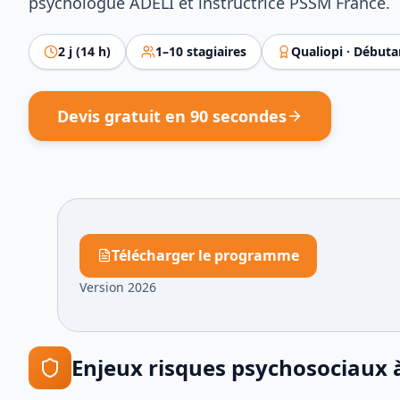
psychologue ADELI et instructrice PSSM France.
2
j (
14
h)
1
–
10
stagiaires
Qualiopi ·
Débuta
Devis gratuit en 90 secondes
Télécharger le programme
Version 2026
Enjeux
risques psychosociaux