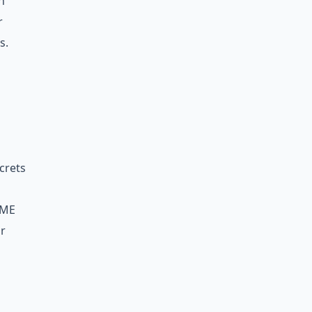
n
r
s.
crets
PME
ur