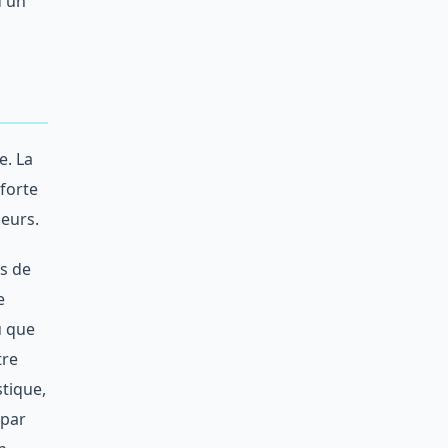
d'un
e. La
forte
leurs.
s de
e
u que
tre
stique,
 par