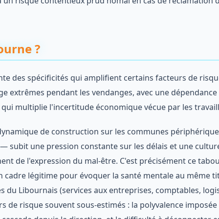
 à un risque contentieux prud'homal en cas de réclamation 
ourne ?
e des spécificités qui amplifient certains facteurs de risqu
charge extrêmes pendant les vendanges, avec une dépendance 
 qui multiplie l'incertitude économique vécue par les travail
 dynamique de construction sur les communes périphérique
 — subit une pression constante sur les délais et une cultur
ment de l'expression du mal-être. C'est précisément ce tabo
un cadre légitime pour évoquer la santé mentale au même ti
res du Libournais (services aux entreprises, comptables, logi
rs de risque souvent sous-estimés : la polyvalence imposée