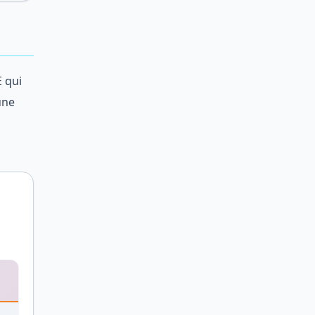
E qui
une