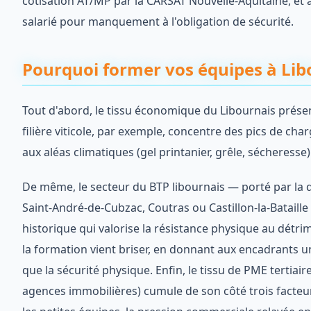
cotisation AT/MP par la CARSAT Nouvelle-Aquitaine, et
salarié pour manquement à l'obligation de sécurité.
Pourquoi former vos équipes à Lib
Tout d'abord, le tissu économique du Libournais présent
filière viticole, par exemple, concentre des pics de 
aux aléas climatiques (gel printanier, grêle, sécheresse)
De même, le secteur du BTP libournais — porté par la
Saint-André-de-Cubzac, Coutras ou Castillon-la-Bataille
historique qui valorise la résistance physique au détri
la formation vient briser, en donnant aux encadrants 
que la sécurité physique. Enfin, le tissu de PME tertiai
agences immobilières) cumule de son côté trois facteu