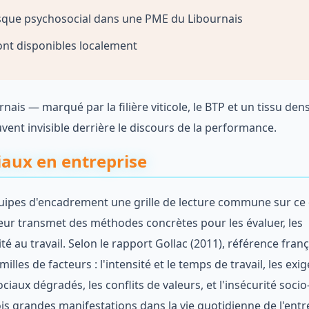
isque psychosocial dans une PME du Libournais
ont disponibles localement
is — marqué par la filière viticole, le BTP et un tissu den
ent invisible derrière le discours de la performance.
aux en entreprise
uipes d'encadrement une grille de lecture commune sur ce
leur transmet des méthodes concrètes pour les évaluer, les
té au travail. Selon le rapport Gollac (2011), référence fran
lles de facteurs : l'intensité et le temps de travail, les exi
iaux dégradés, les conflits de valeurs, et l'insécurité socio
is grandes manifestations dans la vie quotidienne de l'entr