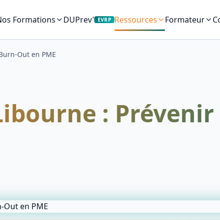
Nos Formations
DUPrev'
C
Ressources
Formateur
EVRP
t Burn-Out en PME
ibourne : Prévenir 