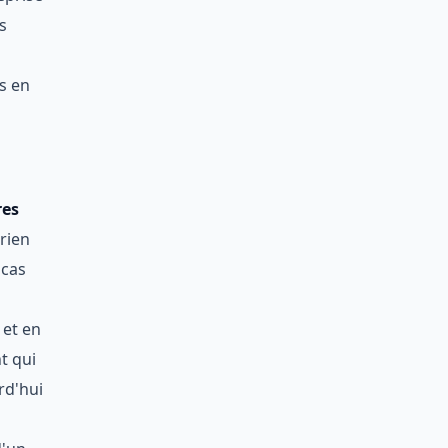
s
s en
res
 rien
 cas
 et en
t qui
rd'hui