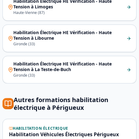
Habilitation Électrique HE Vérification - Haute
Tension
à
Limoges
Haute-Vienne
(
87
)
Habilitation Électrique HE Vérification - Haute
Tension
à
Libourne
Gironde
(
33
)
Habilitation Électrique HE Vérification - Haute
Tension
à
La Teste-de-Buch
Gironde
(
33
)
Autres formations
habilitation
électrique
à
Périgueux
HABILITATION ÉLECTRIQUE
Habilitation Véhicules Électriques Périgueux