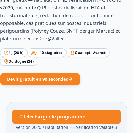
à Périgueux — habilitation HE Vérification NF C 18-510
v2020, méthode Q19 postes de livraison HTA et
transformateurs, rédaction de rapport conformité
opposable, cas pratiques sur postes industriels
périgourdins (Polyrey Couze, SNF Floerger Marsac) et
plateforme école Cré@Vallée.
4
j (
28
h)
1
–
10
stagiaires
Qualiopi ·
Avancé
Dordogne
(
24
)
Devis gratuit en 90 secondes
Télécharger le programme
Version 2026
•
Habilitation HE Vérification valable 3