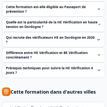
Oui, FJ Prévention est certifié Qualiopi, ce qui garantit l
Cette formation est-elle éligible au Passeport de
prévention ?
Oui, la formation habilitation HE Vérification est éligib
Quelle est la particularité de la HE Vérification en haute
tension en Dordogne ?
La **HE Vérification** porte sur les installations **haut
Qui recrute des vérificateurs HE en Dordogne en 2026
?
Trois bassins d'employeurs recrutent régulièrement sur le
Différence entre HE Vérification et BE Vérification
concrètement ?
Les deux habilitations sont la déclinaison vérification pé
Prérequis techniques pour suivre la HE Vérification 4
jours ?
Prérequis exigeants car contenu dense et niveau technique
Cette formation dans d'autres villes