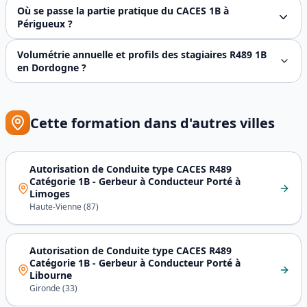
Non, ils sont complémentaires. Le **gerbeur 1B** est conç
Où se passe la partie pratique du CACES 1B à
Périgueux ?
Notre plateforme partenaire de la **ZI Boulazac-Isle-Manoi
Volumétrie annuelle et profils des stagiaires R489 1B
en Dordogne ?
Sur le département 24, la demande de CACES R489 1B se con
Cette formation dans d'autres villes
Autorisation de Conduite type CACES R489
Catégorie 1B - Gerbeur à Conducteur Porté
à
Limoges
Haute-Vienne
(
87
)
Autorisation de Conduite type CACES R489
Catégorie 1B - Gerbeur à Conducteur Porté
à
Libourne
Gironde
(
33
)