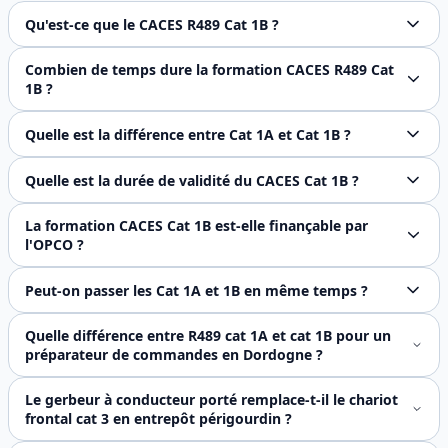
Qu'est-ce que le CACES R489 Cat 1B ?
Le CACES R489 catégorie 1B couvre les gerbeurs à conducte
Combien de temps dure la formation CACES R489 Cat
1B ?
La formation initiale CACES R489 catégorie 1B (gerbeur à c
Quelle est la différence entre Cat 1A et Cat 1B ?
La catégorie 1A concerne les transpalettes à conducteur p
Quelle est la durée de validité du CACES Cat 1B ?
Le CACES R489 Cat 1B est valable 5 ans. Un recyclage (2 jou
La formation CACES Cat 1B est-elle finançable par
l'OPCO ?
Oui, le CACES R489 Cat 1B est éligible au financement OPCO.
Peut-on passer les Cat 1A et 1B en même temps ?
Oui, il est possible de passer les deux catégories lors d'
Quelle différence entre R489 cat 1A et cat 1B pour un
préparateur de commandes en Dordogne ?
La **catégorie 1A** couvre le transpalette à conducteur p
Le gerbeur à conducteur porté remplace-t-il le chariot
frontal cat 3 en entrepôt périgourdin ?