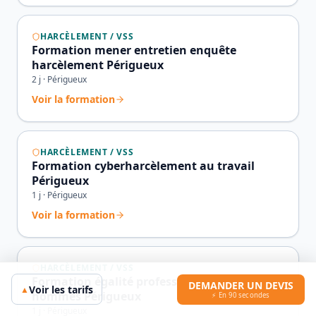
HARCÈLEMENT / VSS
Formation mener entretien enquête
harcèlement Périgueux
2
j ·
Périgueux
Voir la formation
HARCÈLEMENT / VSS
Formation cyberharcèlement au travail
Périgueux
1
j ·
Périgueux
Voir la formation
HARCÈLEMENT / VSS
Formation égalité professionnelle femmes-
DEMANDER UN DEVIS
Voir les tarifs
▲
hommes Périgueux
⚡ En 90 secondes
1
j ·
Périgueux