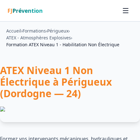
FJ
Prévention
Accueil
›
Formations
›
Périgueux
›
ATEX - Atmosphères Explosives
›
Formation ATEX Niveau 1 - Habilitation Non Électrique
ATEX Niveau 1 Non
Électrique à Périgueux
(Dordogne — 24)
Formez vos intervenants mécaniques, hydrauliques et