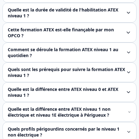
Oui, la formation ATEX est une obligation légale de l'empl
Quelle est la durée de validité de l'habilitation ATEX
niveau 1 ?
L'habilitation ATEX niveau 1 non électrique est valable 3 
Cette formation ATEX est-elle finançable par mon
OPCO ?
Oui, FJ Prévention est un organisme certifié Qualiopi. N
Comment se déroule la formation ATEX niveau 1 au
quotidien ?
La formation se déroule sur une journée complète de 7 heu
Quels sont les prérequis pour suivre la formation ATEX
niveau 1 ?
Aucun prérequis technique n'est exigé pour accéder à cette
Quelle est la différence entre ATEX niveau 0 et ATEX
niveau 1 ?
L'ATEX niveau 0 est une habilitation de 4 heures destinée
Quelle est la différence entre ATEX niveau 1 non
électrique et niveau 1E électrique à Périgueux ?
Le **niveau 1 non électrique** (1 jour, 400 € HT) vise le
Quels profils périgourdins concernés par le niveau 1
non électrique ?