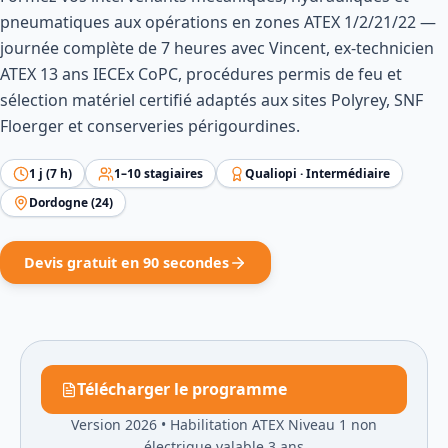
pneumatiques aux opérations en zones ATEX 1/2/21/22 —
journée complète de 7 heures avec Vincent, ex-technicien
ATEX 13 ans IECEx CoPC, procédures permis de feu et
sélection matériel certifié adaptés aux sites Polyrey, SNF
Floerger et conserveries périgourdines.
1
j (
7
h)
1
–
10
stagiaires
Qualiopi ·
Intermédiaire
Dordogne
(
24
)
Devis gratuit en 90 secondes
Télécharger le programme
Version 2026
•
Habilitation ATEX Niveau 1 non
électrique valable 3 ans