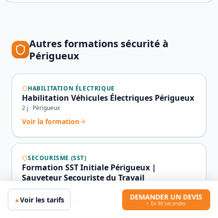
Autres formations sécurité à
Périgueux
HABILITATION ÉLECTRIQUE
Habilitation Véhicules Électriques Périgueux
2
j ·
Périgueux
Voir la formation
SECOURISME (SST)
Formation SST Initiale Périgueux |
Sauveteur Secouriste du Travail
2
j ·
Périgueux
DEMANDER UN DEVIS
Voir les tarifs
▲
Voir la formation
⚡ En 90 secondes