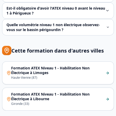
Les populations type formées sur le bassin de la Dordogne 
Est-il obligatoire d'avoir l'ATEX niveau 0 avant le niveau
1 à Périgueux ?
Non, les niveaux 0 et 1 sont **indépendants et ciblent des
Quelle volumétrie niveau 1 non électrique observez-
vous sur le bassin périgourdin ?
Environ 30 à 45 sessions ATEX niveau 1 non électrique par 
Cette formation dans d'autres villes
Formation ATEX Niveau 1 - Habilitation Non
Électrique
à
Limoges
Haute-Vienne
(
87
)
Formation ATEX Niveau 1 - Habilitation Non
Électrique
à
Libourne
Gironde
(
33
)