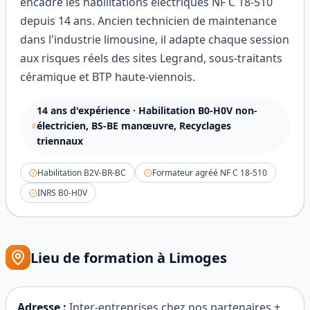
encadre les habilitations électriques NF C 18-510
depuis 14 ans. Ancien technicien de maintenance
dans l'industrie limousine, il adapte chaque session
aux risques réels des sites Legrand, sous-traitants
céramique et BTP haute-viennois.
14
ans d'expérience ·
Habilitation B0-H0V non-
électricien, BS-BE manœuvre, Recyclages
triennaux
Habilitation B2V-BR-BC
Formateur agréé NF C 18-510
INRS B0-H0V
Lieu de formation à
Limoges
Adresse :
Inter-entreprises chez nos partenaires +