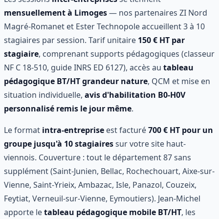
mensuellement à Limoges
— nos partenaires ZI Nord
Magré-Romanet et Ester Technopole accueillent 3 à 10
stagiaires par session. Tarif unitaire
150 € HT par
stagiaire
, comprenant supports pédagogiques (classeur
NF C 18-510, guide INRS ED 6127), accès au
tableau
pédagogique BT/HT grandeur nature
, QCM et mise en
situation individuelle,
avis d'habilitation B0-H0V
personnalisé remis le jour même
.
Le format
intra-entreprise
est facturé
700 € HT pour un
groupe jusqu'à 10 stagiaires
sur votre site haut-
viennois. Couverture : tout le département 87 sans
supplément (Saint-Junien, Bellac, Rochechouart, Aixe-sur-
Vienne, Saint-Yrieix, Ambazac, Isle, Panazol, Couzeix,
Feytiat, Verneuil-sur-Vienne, Eymoutiers). Jean-Michel
apporte le
tableau pédagogique mobile BT/HT
, les