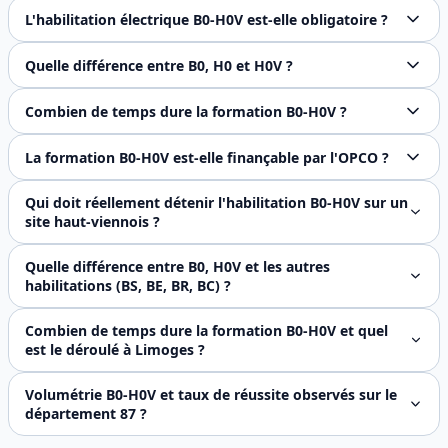
Non, la formation B0-H0V est spécifiquement conçue pour le
L'habilitation électrique B0-H0V est-elle obligatoire ?
Oui, la norme NF C 18-510 et le Code du travail imposent u
Quelle différence entre B0, H0 et H0V ?
B0 permet les travaux non électriques en basse tension, H0
Combien de temps dure la formation B0-H0V ?
La formation initiale B0-H0V dure 1 jour (7 heures). Elle 
La formation B0-H0V est-elle finançable par l'OPCO ?
Oui, la formation habilitation électrique B0-H0V est éligi
Qui doit réellement détenir l'habilitation B0-H0V sur un
site haut-viennois ?
La **norme NF C 18-510 v2020** impose l'habilitation B0 
Quelle différence entre B0, H0V et les autres
habilitations (BS, BE, BR, BC) ?
Les habilitations électriques suivent une **nomenclature à
Combien de temps dure la formation B0-H0V et quel
est le déroulé à Limoges ?
**1 journée complète de 7 heures** conformément au référen
Volumétrie B0-H0V et taux de réussite observés sur le
département 87 ?
Environ **220 à 270 avis d'habilitation B0-H0V délivrés p