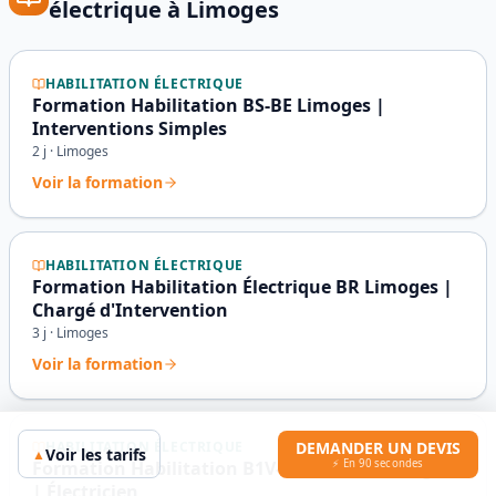
électrique
à
Limoges
HABILITATION ÉLECTRIQUE
Formation Habilitation BS-BE Limoges |
Interventions Simples
2
j ·
Limoges
Voir la formation
HABILITATION ÉLECTRIQUE
Formation Habilitation Électrique BR Limoges |
Chargé d'Intervention
3
j ·
Limoges
Voir la formation
DEMANDER UN DEVIS
HABILITATION ÉLECTRIQUE
Voir les tarifs
▲
⚡ En 90 secondes
Formation Habilitation B1V-B2V-BR-BC Limoges
| Électricien