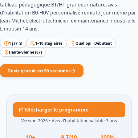
tableau pédagogique BT/HT grandeur nature, avis
d'habilitation B0-H0V personnalisé remis le jour même par
Jean-Michel, électrotechnicien ex-maintenance industrielle
Limousin 14 ans.
1
j (
7
h)
1
–
10
stagiaires
Qualiopi ·
Débutant
Haute-Vienne
(
87
)
Devis gratuit en 90 secondes
Télécharger le programme
Version 2026
•
Avis d'habilitation valable 3 ans
10
+
9.7
/10
100
%