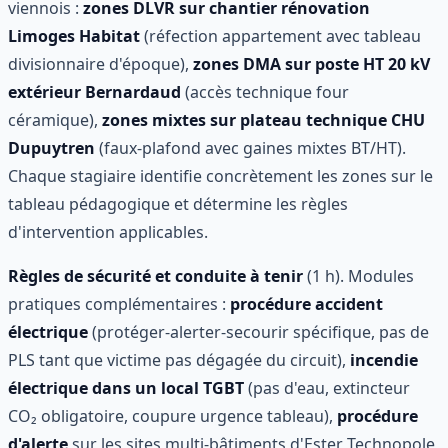
viennois :
zones DLVR sur chantier rénovation
Limoges Habitat
(réfection appartement avec tableau
divisionnaire d'époque),
zones DMA sur poste HT 20 kV
extérieur Bernardaud
(accès technique four
céramique),
zones mixtes sur plateau technique CHU
Dupuytren
(faux-plafond avec gaines mixtes BT/HT).
Chaque stagiaire identifie concrètement les zones sur le
tableau pédagogique et détermine les règles
d'intervention applicables.
Règles de sécurité et conduite à tenir
(1 h). Modules
pratiques complémentaires :
procédure accident
électrique
(protéger-alerter-secourir spécifique, pas de
PLS tant que victime pas dégagée du circuit),
incendie
électrique dans un local TGBT
(pas d'eau, extincteur
CO₂ obligatoire, coupure urgence tableau),
procédure
d'alerte
sur les sites multi-bâtiments d'Ester Technopole,