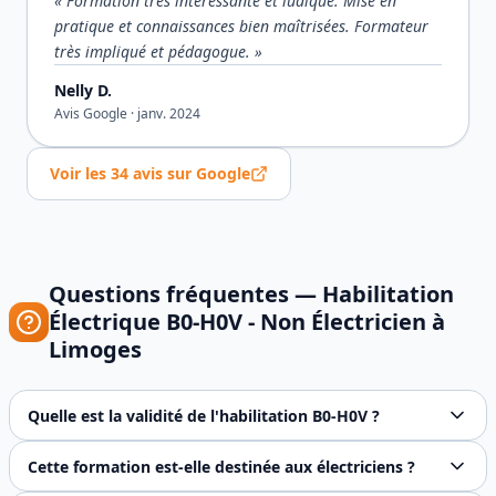
«
Formation très intéressante et ludique. Mise en
pratique et connaissances bien maîtrisées. Formateur
très impliqué et pédagogue.
»
Nelly D.
Avis Google ·
janv. 2024
Voir les
34
avis sur Google
Questions fréquentes —
Habilitation
Électrique B0-H0V - Non Électricien
à
Limoges
Quelle est la validité de l'habilitation B0-H0V ?
L'habilitation B0-H0V est recommandée pour une durée de 
Cette formation est-elle destinée aux électriciens ?