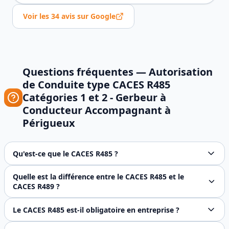
Voir les
34
avis sur Google
Questions fréquentes —
Autorisation
de Conduite type CACES R485
Catégories 1 et 2 - Gerbeur à
Conducteur Accompagnant
à
Périgueux
Qu'est-ce que le CACES R485 ?
Le CACES R485 est l'autorisation de conduite pour les gerbe
Quelle est la différence entre le CACES R485 et le
CACES R489 ?
Le CACES R485 concerne les gerbeurs à conducteur accompag
Le CACES R485 est-il obligatoire en entreprise ?
Le CACES n'est pas légalement obligatoire, mais l'employeu