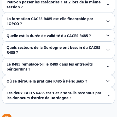
Peut-on passer les catégories 1 et 2 lors de la même
session ?
Oui, notre formation R485 couvre simultanément les catégorie
La formation CACES R485 est-elle finançable par
l'OPCO ?
Oui, la formation CACES R485 est éligible au financement 
Quelle est la durée de validité du CACES R485 ?
Le CACES R485 est valable 5 ans. À l'approche de l'expir
Quels secteurs de la Dordogne ont besoin du CACES
R485 ?
La Dordogne présente un tissu industriel et agroalimentair
Le R485 remplace-t-il le R489 dans les entrepôts
périgordins ?
Non, ces deux référentiels sont complémentaires et ne se 
Où se déroule la pratique R485 à Périgueux ?
La partie pratique a lieu sur notre plateforme partenaire 
Les deux CACES R485 cat 1 et 2 sont-ils reconnus par
les donneurs d'ordre de Dordogne ?
Oui, le CACES R485 est pleinement reconnu et exigé par les