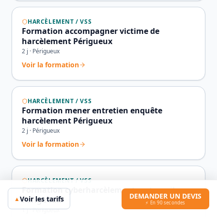
HARCÈLEMENT / VSS
Formation accompagner victime de
harcèlement Périgueux
2
j ·
Périgueux
Voir la formation
HARCÈLEMENT / VSS
Formation mener entretien enquête
harcèlement Périgueux
2
j ·
Périgueux
Voir la formation
HARCÈLEMENT / VSS
Formation cyberharcèlement au travail
DEMANDER UN DEVIS
Voir les tarifs
▲
Périgueux
⚡ En 90 secondes
1
j ·
Périgueux