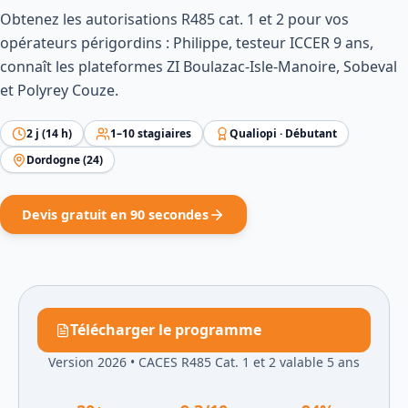
Obtenez les autorisations R485 cat. 1 et 2 pour vos
opérateurs périgordins : Philippe, testeur ICCER 9 ans,
connaît les plateformes ZI Boulazac-Isle-Manoire, Sobeval
et Polyrey Couze.
2
j (
14
h)
1
–
10
stagiaires
Qualiopi ·
Débutant
Dordogne
(
24
)
Devis gratuit en 90 secondes
Télécharger le programme
Version 2026
•
CACES R485 Cat. 1 et 2 valable 5 ans