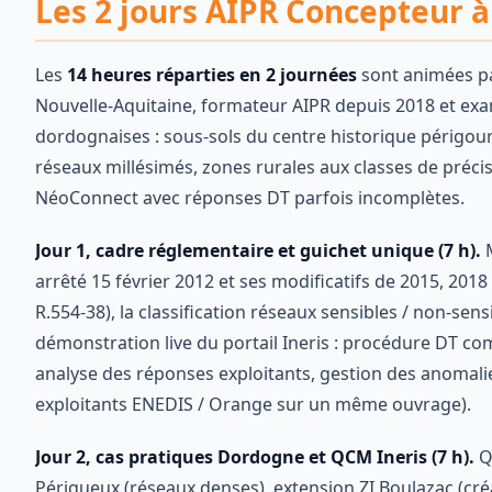
Les 2 jours AIPR Concepteur à
Les
14 heures réparties en 2 journées
sont animées p
Nouvelle-Aquitaine, formateur AIPR depuis 2018 et exami
dordognaises : sous-sols du centre historique périgour
réseaux millésimés, zones rurales aux classes de préci
NéoConnect avec réponses DT parfois incomplètes.
Jour 1, cadre réglementaire et guichet unique (7 h).
M
arrêté 15 février 2012 et ses modificatifs de 2015, 2018
R.554-38), la classification réseaux sensibles / non-sensi
démonstration live du portail Ineris : procédure DT com
analyse des réponses exploitants, gestion des anomali
exploitants ENEDIS / Orange sur un même ouvrage).
Jour 2, cas pratiques Dordogne et QCM Ineris (7 h).
Qu
Périgueux (réseaux denses), extension ZI Boulazac (cré