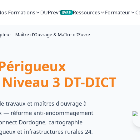
Nos Formations
DUPrev'
C
Ressources
Formateur
EVRP
pteur - Maître d'Ouvrage & Maître d'Œuvre
 Périgueux
 Niveau 3 DT-DICT
e travaux et maîtres d'ouvrage à
ueux — réforme anti-endommagement
oConnect Dordogne, cartographie
gueux et infrastructures rurales 24.