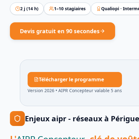
2
j (
14
h)
1
–
10
stagiaires
Qualiopi ·
Intermé
Devis gratuit en 90 secondes
Télécharger le programme
Version 2026
•
AIPR Concepteur valable 5 ans
Enjeux
aipr - réseaux
à
Périgu