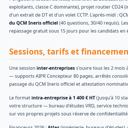
exploitants, classe C dominante), projet routier CD24 (
d'un extrait de DT et d'un volet CCTP. L'après-midi : QC
du QCM Ineris officiel
(40 questions, 30/40 requis). Le
repassage gratuit sous 15 jours pour les candidats en 
Sessions, tarifs et financem
Une session
inter-entreprises
s'ouvre tous les 2 mois 
— supports AIPR Concepteur 80 pages, arrêtés consoli
passage du QCM Ineris officiel et attestation nominati
Le format
intra-entreprise à 1 400 € HT
(jusqu'à 10 sta
votre structure — bureau d'études VRD, service techniqu
sur vos propres projets sous réserve de confidentialité
Financeurs 2026 :
Atlas
(ingénierie, bureaux d'études),