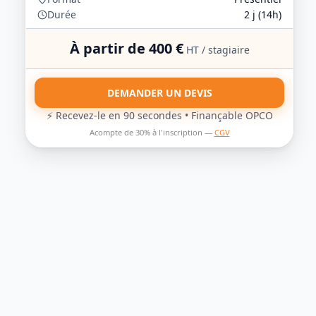
Durée
2
j (
14
h)
À partir de
400
€
HT / stagiaire
DEMANDER UN DEVIS
⚡ Recevez-le en 90 secondes • Finançable OPCO
Acompte de 30% à l'inscription —
CGV