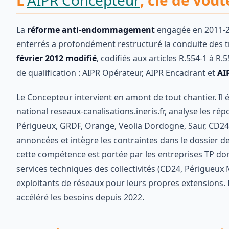
L'
AIPR Concepteur
, clé de voû
La
réforme anti-endommagement
engagée en 2011-20
enterrés a profondément restructuré la conduite des t
février 2012 modifié
, codifiés aux articles R.554-1 à 
de qualification : AIPR Opérateur, AIPR Encadrant et
AI
Le Concepteur intervient en amont de tout chantier. Il é
national reseaux-canalisations.ineris.fr, analyse les r
Périgueux, GRDF, Orange, Veolia Dordogne, Saur, CD24 é
annoncées et intègre les contraintes dans le dossier d
cette compétence est portée par les entreprises TP dor
services techniques des collectivités (CD24, Périgue
exploitants de réseaux pour leurs propres extension
accéléré les besoins depuis 2022.