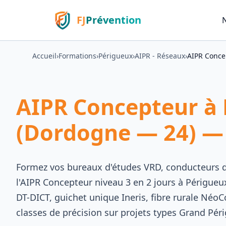
FJ
Prévention
Accueil
›
Formations
›
Périgueux
›
AIPR - Réseaux
›
AIPR Conce
AIPR Concepteur à
(Dordogne — 24) —
Formez vos bureaux d'études VRD, conducteurs d
l'AIPR Concepteur niveau 3 en 2 jours à Périg
DT-DICT, guichet unique Ineris, fibre rurale Né
classes de précision sur projets types Grand Péri