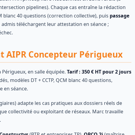
intersection pipelines). Chaque cas entraîne la rédaction
M blanc 40 questions (correction collective), puis
passage
s admis téléchargent leur attestation en séance ;
échec.
ent AIPR Concepteur Périgueux
à Périgueux, en salle équipée.
Tarif : 350 € HT pour 2 jours
dés, modèles DT + CCTP, QCM blanc 40 questions,
ve en séance.
giaires) adapte les cas pratiques aux dossiers réels de
e collectivité ou exploitant de réseaux. Marc travaille
.
Constructys
(BTP et entreprises TP),
OPCO 2i
(maîtrise