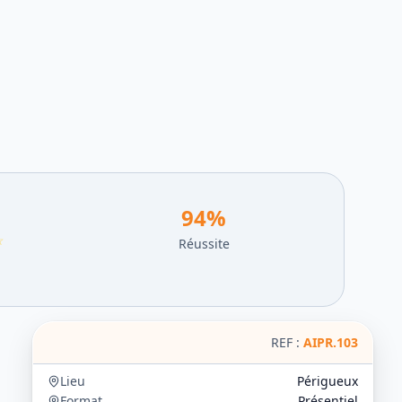
94
%
☆
Réussite
REF :
AIPR.103
Lieu
Périgueux
Format
Présentiel