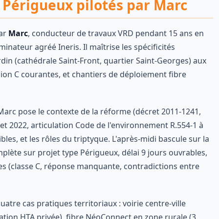
 Périgueux pilotés par Marc
ar
Marc
, conducteur de travaux VRD pendant 15 ans en
nateur agréé Ineris. Il maîtrise les spécificités
din (cathédrale Saint-Front, quartier Saint-Georges) aux
sion C courantes, et chantiers de déploiement fibre
arc pose le contexte de la réforme (décret 2011-1241,
 et 2022, articulation Code de l'environnement R.554-1 à
bles, et les rôles du triptyque. L'après-midi bascule sur la
plète sur projet type Périgueux, délai 9 jours ouvrables,
es (classe C, réponse manquante, contradictions entre
atre cas pratiques territoriaux : voirie centre-ville
ation HTA privée), fibre NéoConnect en zone rurale (3