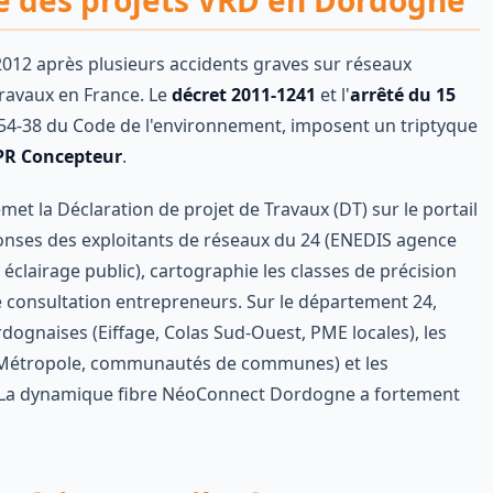
te des projets VRD en Dordogne
12 après plusieurs accidents graves sur réseaux
ravaux en France. Le
décret 2011-1241
et l'
arrêté du 15
R.554-38 du Code de l'environnement, imposent un triptyque
PR Concepteur
.
met la Déclaration de projet de Travaux (DT) sur le portail
éponses des exploitants de réseaux du 24 (ENEDIS agence
clairage public), cartographie les classes de précision
e consultation entrepreneurs. Sur le département 24,
dognaises (Eiffage, Colas Sud-Ouest, PME locales), les
ux Métropole, communautés de communes) et les
s. La dynamique fibre NéoConnect Dordogne a fortement