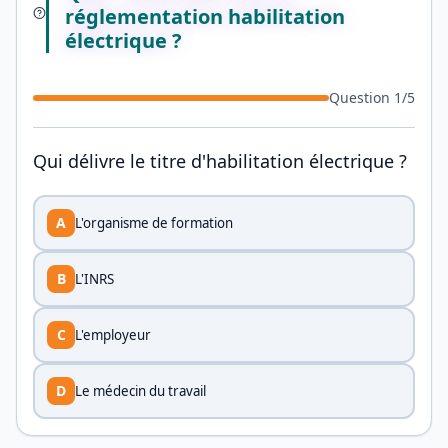
réglementation habilitation
électrique ?
Question
1
/
5
Qui délivre le titre d'habilitation électrique ?
A
L'organisme de formation
B
L'INRS
C
L'employeur
D
Le médecin du travail