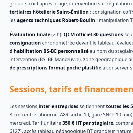
groupe froid après orage, intervention sur régulation
tertiaires hôtellerie Saint-Émilion
: consignation coff
les
agents techniques Robert-Boulin
: manipulation T
Évaluation finale
(2 h).
QCM officiel 30 questions
seu
consignation
chronométrée devant le tableau, évaluée s
d'habilitation BS-BE personnalisé
au nom du stagiaire
intervention (BS, BE Manœuvre), zone géographique a
de prescriptions format poche plastifié
à conserver su
Sessions, tarifs et financeme
Les sessions
inter-entreprises
se tiennent
toutes les 
8 km centre Libourne, A89 sortie 10, gare SNCF 10 min
mercredi. Tarif unitaire
350 € HT par stagiaire
, compre
6127), accès tableau pédagogique BT grandeur nature, o