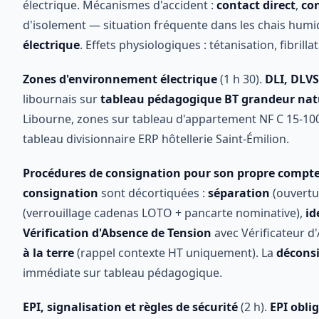
électrique. Mécanismes d'accident :
contact direct
,
con
d'isolement — situation fréquente dans les chais humide
électrique
. Effets physiologiques : tétanisation, fibril
Zones d'environnement électrique
(1 h 30).
DLI, DLV
libournais sur
tableau pédagogique BT grandeur nat
Libourne, zones sur tableau d'appartement NF C 15-100
tableau divisionnaire ERP hôtellerie Saint-Émilion.
Procédures de consignation pour son propre compt
consignation
sont décortiquées :
séparation
(ouvertu
(verrouillage cadenas LOTO + pancarte nominative),
id
Vérification d'Absence de Tension
avec Vérificateur d
à la terre
(rappel contexte HT uniquement). La
décons
immédiate sur tableau pédagogique.
EPI, signalisation et règles de sécurité
(2 h).
EPI obli