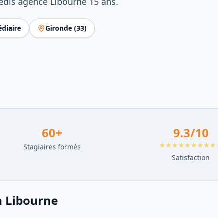
nedis agence Libourne 15 ans.
diaire
Gironde
(
33
)
60
+
9.3
/10
★★★★★★★★★
Stagiaires formés
Satisfaction
à
Libourne