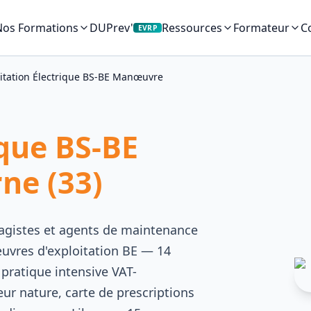
Nos Formations
DUPrev'
C
Ressources
Formateur
EVRP
litation Électrique BS-BE Manœuvre
ique BS-BE
ne (33)
agistes et agents de maintenance
uvres d'exploitation BE — 14
pratique intensive VAT-
r nature, carte de prescriptions