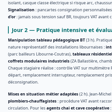
isolant, casque classe électrique si risque arc, chaussur
Signalisation
: pancartes consignation personnalisée
d'or
: jamais sous tension sauf BR, toujours VAT avant c
Jour 2 — Pratique intensive et évalua
Manipulation tableau pédagogique BT
(3 h). Pratiqu
nature représentatif des installations libournaises :
int
(parc bailleurs Libourne-Coutras),
tableaux résidentie
coffrets modulaires industriels
(ZA Ballastière, chamb
Chaque stagiaire réalise : contrôle VAT sur multimètre
départ, remplacement interrupteur, remplacement pri
déconsignation.
Mises en situation métier adaptées
(2 h). Jean-Michel
plombiers-chauffagistes
: procédure VAT avant rac
circulation. Pour les
agents chai et cave coopérative
: