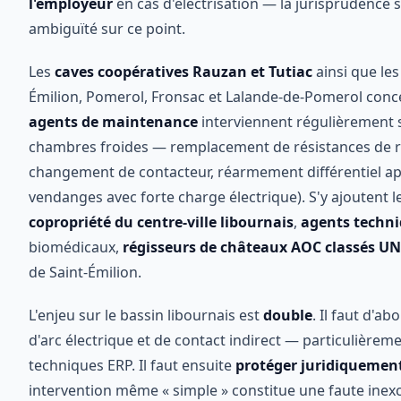
l'employeur
en cas d'électrisation — la jurisprudence 
ambiguïté sur ce point.
Les
caves coopératives Rauzan et Tutiac
ainsi que le
Émilion, Pomerol, Fronsac et Lalande-de-Pomerol conc
agents de maintenance
interviennent régulièrement s
chambres froides — remplacement de résistances de r
changement de contacteur, réarmement différentiel a
vendanges avec forte charge électrique). S'y ajoutent l
copropriété du centre-ville libournais
,
agents techni
biomédicaux,
régisseurs de châteaux AOC classés U
de Saint-Émilion.
L'enjeu sur le bassin libournais est
double
. Il faut d'ab
d'arc électrique et de contact indirect — particulièrem
techniques ERP. Il faut ensuite
protéger juridiquemen
intervention même « simple » constitue une faute inexc