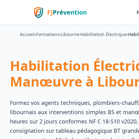
FJ
Prévention
Accueil
›
Formations
›
Libourne
›
Habilitation Électrique
›
Habi
Habilitation Électr
Manœuvre à Libour
Formez vos agents techniques, plombiers-chauff
libournais aux interventions simples BS et manœ
heures sur 2 jours conformes NF C 18-510 v2020, 
consignation sur tableau pédagogique BT grandeu