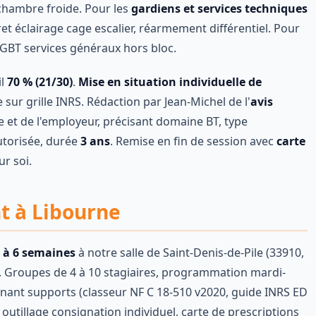
 chambre froide. Pour les
gardiens et services techniques
ret éclairage cage escalier, réarmement différentiel. Pour
GBT services généraux hors bloc.
il
70 % (21/30)
.
Mise en situation individuelle de
ur grille INRS. Rédaction par Jean-Michel de l'
avis
 et de l'employeur, précisant domaine BT, type
utorisée, durée
3 ans
. Remise en fin de session avec
carte
r soi.
nt à Libourne
5 à 6 semaines
à notre salle de Saint-Denis-de-Pile (33910,
). Groupes de 4 à 10 stagiaires, programmation mardi-
nant supports (classeur NF C 18-510 v2020, guide INRS ED
utillage consignation individuel, carte de prescriptions