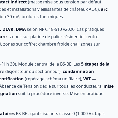
tact indirect
(masse mise sous tension par défaut
s et installations vieillissantes de châteaux AOC),
arc
lation 30 mA, brûlures thermiques.
S, DLVR, DMA
selon NF C 18-510 v2020. Cas pratiques
ure
: zones sur platine de palier résidentiel centre
, zones sur coffret chambre froide chai, zones sur
e
(1 h 30). Module central de la BS-BE. Les
5 étapes de la
re disjoncteur ou sectionneur),
condamnation
entification
(repérage schéma unifilaire),
VAT —
'Absence de Tension dédié sur tous les conducteurs,
mise
ignation
suit la procédure inverse. Mise en pratique
gatoires
BS-BE : gants isolants classe 0 (1 000 V), tapis