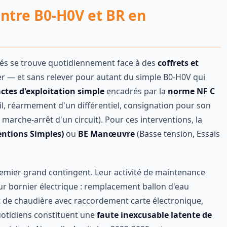
ntre B0-H0V et BR en
ariés se trouve quotidiennement face à des
coffrets et
er — et sans relever pour autant du simple B0-H0V qui
ctes d'exploitation simple
encadrés par la
norme NF C
l, réarmement d'un différentiel, consignation pour son
che-arrêt d'un circuit). Pour ces interventions, la
entions Simples)
ou
BE Manœuvre
(Basse tension, Essais
emier grand contingent. Leur activité de maintenance
r bornier électrique : remplacement ballon d'eau
t de chaudière avec raccordement carte électronique,
uotidiens constituent une
faute inexcusable latente de