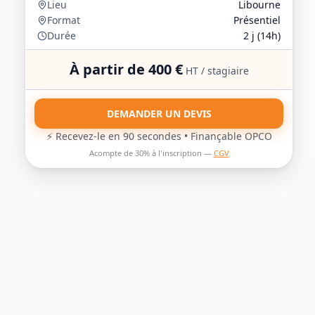
Lieu
Libourne
Format
Présentiel
Durée
2
j (
14
h)
À partir de
400
€
HT / stagiaire
DEMANDER UN DEVIS
⚡ Recevez-le en 90 secondes • Finançable OPCO
Acompte de 30% à l'inscription —
CGV