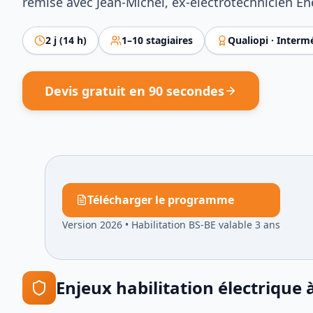
remise avec Jean-Michel, ex-électrotechnicien E
2
j (
14
h)
1
–
10
stagiaires
Qualiopi ·
Intermé
Devis gratuit en 90 secondes
Télécharger le programme
Version 2026
•
Habilitation BS-BE valable 3 ans
Enjeux
habilitation électrique