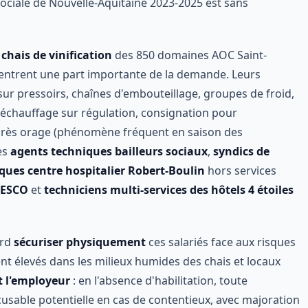
sociale de Nouvelle-Aquitaine 2023-2025 est sans
s
chais de vinification
des 850 domaines AOC Saint-
entrent une part importante de la demande. Leurs
ur pressoirs, chaînes d'embouteillage, groupes de froid,
échauffage sur régulation, consignation pour
près orage (phénomène fréquent en saison des
es
agents techniques bailleurs sociaux
,
syndics de
ques centre hospitalier Robert-Boulin
hors services
NESCO
et
techniciens multi-services des hôtels 4 étoiles
ord
sécuriser physiquement
ces salariés face aux risques
ent élevés dans les milieux humides des chais et locaux
t l'employeur
: en l'absence d'habilitation, toute
usable potentielle en cas de contentieux, avec majoration