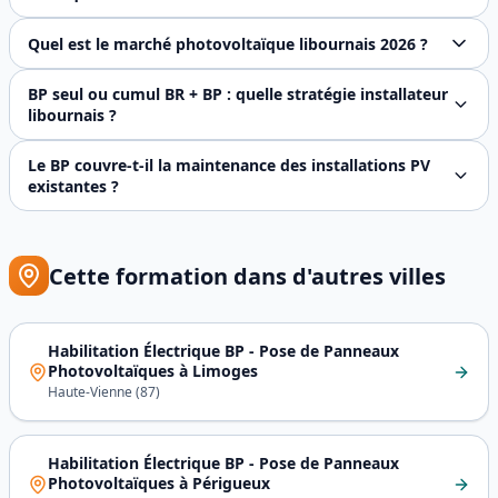
Les installations **photovoltaïques** présentent trois s
Quel est le marché photovoltaïque libournais 2026 ?
Marché PV libournais en forte croissance portée par triple
BP seul ou cumul BR + BP : quelle stratégie installateur
libournais ?
Dépend du profil. **BP seul (2 jours, 420 € HT)** convien
Le BP couvre-t-il la maintenance des installations PV
existantes ?
Oui — le BP couvre tout autant **installation initiale** 
Cette formation dans d'autres villes
Habilitation Électrique BP - Pose de Panneaux
Photovoltaïques
à
Limoges
Haute-Vienne
(
87
)
Habilitation Électrique BP - Pose de Panneaux
Photovoltaïques
à
Périgueux