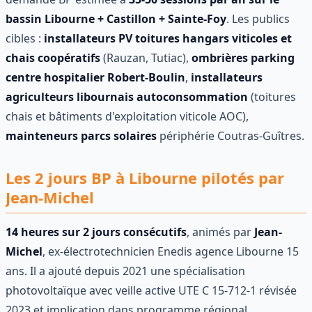
bassin Libourne + Castillon + Sainte-Foy
. Les publics
cibles :
installateurs PV toitures hangars viticoles et
chais coopératifs
(Rauzan, Tutiac),
ombrières parking
centre hospitalier Robert-Boulin
,
installateurs
agriculteurs libournais autoconsommation
(toitures
chais et bâtiments d'exploitation viticole AOC),
mainteneurs parcs solaires
périphérie Coutras-Guîtres.
Les 2 jours BP à Libourne pilotés par
Jean-Michel
14 heures sur 2 jours consécutifs
, animés par
Jean-
Michel
, ex-électrotechnicien Enedis agence Libourne 15
ans. Il a ajouté depuis 2021 une spécialisation
photovoltaïque avec veille active UTE C 15-712-1 révisée
2023 et implication dans programme régional