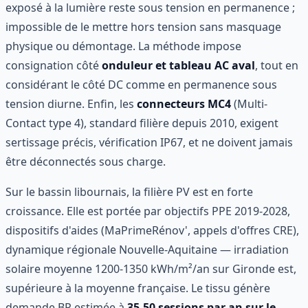
exposé à la lumière reste sous tension en permanence ;
impossible de le mettre hors tension sans masquage
physique ou démontage. La méthode impose
consignation côté
onduleur et tableau AC aval
, tout en
considérant le côté DC comme en permanence sous
tension diurne. Enfin, les
connecteurs MC4
(Multi-
Contact type 4), standard filière depuis 2010, exigent
sertissage précis, vérification IP67, et ne doivent jamais
être déconnectés sous charge.
Sur le bassin libournais, la filière PV est en forte
croissance. Elle est portée par objectifs PPE 2019-2028,
dispositifs d'aides (MaPrimeRénov', appels d'offres CRE),
dynamique régionale Nouvelle-Aquitaine — irradiation
solaire moyenne 1200-1350 kWh/m²/an sur Gironde est,
supérieure à la moyenne française. Le tissu génère
demande BP estimée à
35-50 sessions par an sur le