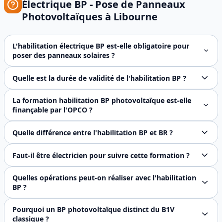
Électrique BP - Pose de Panneaux
Photovoltaïques
à
Libourne
L'habilitation électrique BP est-elle obligatoire pour
poser des panneaux solaires ?
Oui, l'habilitation BP est obligatoire pour tout professio
Quelle est la durée de validité de l'habilitation BP ?
L'habilitation électrique BP est valable 3 ans. Un recycla
La formation habilitation BP photovoltaïque est-elle
finançable par l'OPCO ?
Oui, FJ Prévention est certifié Qualiopi, ce qui garantit
Quelle différence entre l'habilitation BP et BR ?
L'habilitation BP est spécifiquement conçue pour les trav
Faut-il être électricien pour suivre cette formation ?
Non, la formation habilitation BP s'adresse au personnel 
Quelles opérations peut-on réaliser avec l'habilitation
BP ?
L'habilitation BP autorise la pose de modules photovoltaï
Pourquoi un BP photovoltaïque distinct du B1V
classique ?