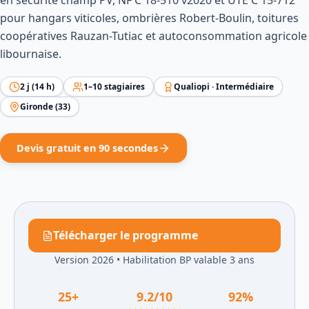
en sécurité champ PV, NF C 18-510 v2020 et UTE C 15-712
pour hangars viticoles, ombrières Robert-Boulin, toitures
coopératives Rauzan-Tutiac et autoconsommation agricole
libournaise.
2
j (
14
h)
1
–
10
stagiaires
Qualiopi ·
Intermédiaire
Gironde
(
33
)
Devis gratuit en 90 secondes
Télécharger le programme
Version 2026
•
Habilitation BP valable 3 ans
25
+
9.2
/10
92
%