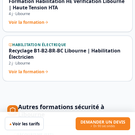
Formation Habilitation HE Vérification Libourne
| Haute Tension HTA
4
j ·
Libourne
Voir la formation
HABILITATION ÉLECTRIQUE
Recyclage B1-B2-BR-BC Libourne | Habilitation
Électricien
2
j ·
Libourne
Voir la formation
Autres formations sécurité à
Libourne
DEMANDER UN DEVIS
Voir les tarifs
▲
⚡ En 90 secondes
SECOURISME (SST)