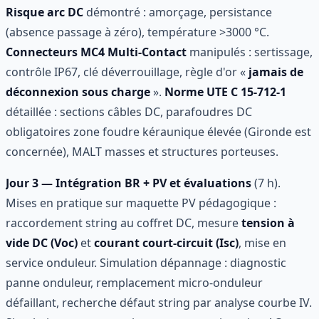
Risque arc DC
démontré : amorçage, persistance
(absence passage à zéro), température >3000 °C.
Connecteurs MC4 Multi-Contact
manipulés : sertissage,
contrôle IP67, clé déverrouillage, règle d'or «
jamais de
déconnexion sous charge
».
Norme UTE C 15-712-1
détaillée : sections câbles DC, parafoudres DC
obligatoires zone foudre kéraunique élevée (Gironde est
concernée), MALT masses et structures porteuses.
Jour 3 — Intégration BR + PV et évaluations
(7 h).
Mises en pratique sur maquette PV pédagogique :
raccordement string au coffret DC, mesure
tension à
vide DC (Voc)
et
courant court-circuit (Isc)
, mise en
service onduleur. Simulation dépannage : diagnostic
panne onduleur, remplacement micro-onduleur
défaillant, recherche défaut string par analyse courbe IV.