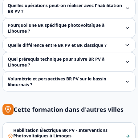
Oui, contrairement à la formation BP, la formation BR PV n
Quelles opérations peut-on réaliser avec l'habilitation
BR PV ?
L'habilitation BR PV autorise les interventions de mainte
Pourquoi une BR spécifique photovoltaïque à
Libourne ?
Parce qu'une installation photovoltaïque raccordée au rés
Quelle différence entre BR PV et BR classique ?
Le **BR classique (690 € HT, 3 jours)** couvre les **inte
Quel prérequis technique pour suivre BR PV à
Libourne ?
Prérequis identique à la BR classique : **formation initia
Volumétrie et perspectives BR PV sur le bassin
libournais ?
Nous délivrons environ **30 à 40 avis BR PV par an** sur
Cette formation dans d'autres villes
Habilitation Électrique BR PV - Interventions
Photovoltaïques
à
Limoges