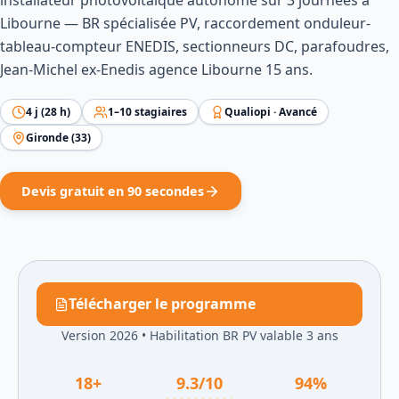
installateur photovoltaïque autonome sur 3 journées à
Libourne — BR spécialisée PV, raccordement onduleur-
tableau-compteur ENEDIS, sectionneurs DC, parafoudres,
Jean-Michel ex-Enedis agence Libourne 15 ans.
4
j (
28
h)
1
–
10
stagiaires
Qualiopi ·
Avancé
Gironde
(
33
)
Devis gratuit en 90 secondes
Télécharger le programme
Version 2026
•
Habilitation BR PV valable 3 ans
18
+
9.3
/10
94
%