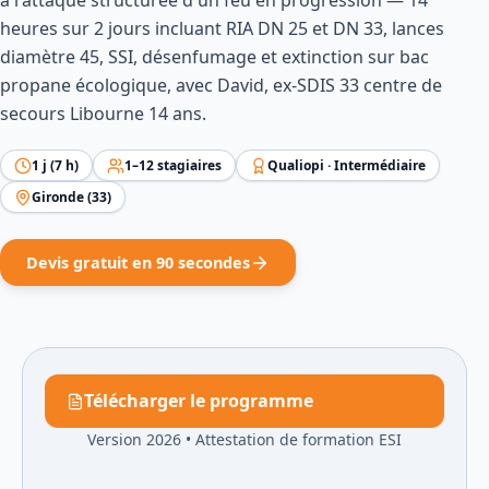
à l'attaque structurée d'un feu en progression — 14
heures sur 2 jours incluant RIA DN 25 et DN 33, lances
diamètre 45, SSI, désenfumage et extinction sur bac
propane écologique, avec David, ex-SDIS 33 centre de
secours Libourne 14 ans.
1
j (
7
h)
1
–
12
stagiaires
Qualiopi ·
Intermédiaire
Gironde
(
33
)
Devis gratuit en 90 secondes
Télécharger le programme
Version 2026
•
Attestation de formation ESI