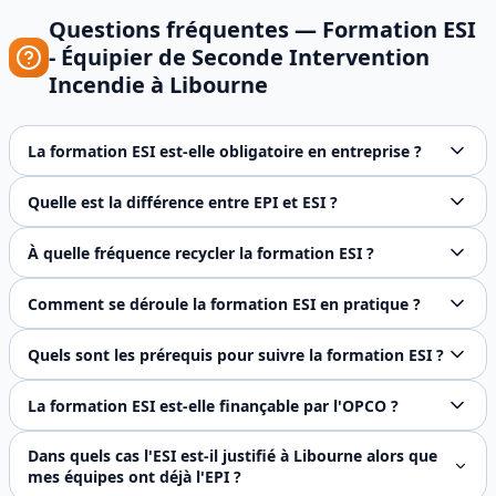
Questions fréquentes —
Formation ESI
- Équipier de Seconde Intervention
Incendie
à
Libourne
La formation ESI est-elle obligatoire en entreprise ?
Le Code du travail (art. R4227-28) impose à l'employeur d
Quelle est la différence entre EPI et ESI ?
L'EPI (Équipier de Première Intervention) intervient imméd
À quelle fréquence recycler la formation ESI ?
Le référentiel APSAD R6 recommande un recyclage semestrie
Comment se déroule la formation ESI en pratique ?
La formation dure 1 jour (7 heures) et se compose d'une pa
Quels sont les prérequis pour suivre la formation ESI ?
Pour suivre la formation ESI à Bordeaux, il est nécessaire 
La formation ESI est-elle finançable par l'OPCO ?
Oui, FJ Prévention est certifié Qualiopi. La formation ESI
Dans quels cas l'ESI est-il justifié à Libourne alors que
mes équipes ont déjà l'EPI ?