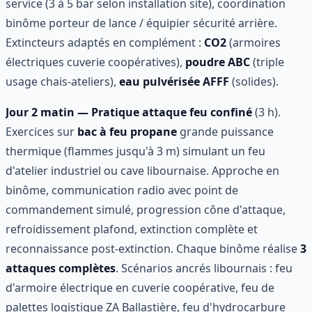
service (3 à 5 bar selon installation site), coordination
binôme porteur de lance / équipier sécurité arrière.
Extincteurs adaptés en complément :
CO2
(armoires
électriques cuverie coopératives),
poudre ABC
(triple
usage chais-ateliers),
eau pulvérisée AFFF
(solides).
Jour 2 matin — Pratique attaque feu confiné
(3 h).
Exercices sur
bac à feu propane
grande puissance
thermique (flammes jusqu'à 3 m) simulant un feu
d'atelier industriel ou cave libournaise. Approche en
binôme, communication radio avec point de
commandement simulé, progression cône d'attaque,
refroidissement plafond, extinction complète et
reconnaissance post-extinction. Chaque binôme réalise
3
attaques complètes
. Scénarios ancrés libournais : feu
d'armoire électrique en cuverie coopérative, feu de
palettes logistique ZA Ballastière, feu d'hydrocarbure