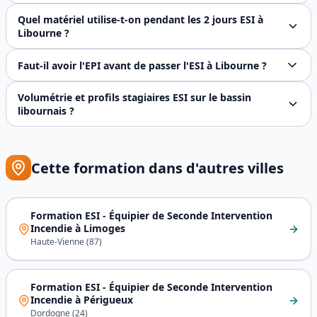
L'**EPI** couvre la **première minute** du feu — extinctio
Quel matériel utilise-t-on pendant les 2 jours ESI à
Libourne ?
Plateau technique complet : **RIA DN 25 et DN 33** (les d
Faut-il avoir l'EPI avant de passer l'ESI à Libourne ?
C'est fortement recommandé mais pas imposé réglementairem
Volumétrie et profils stagiaires ESI sur le bassin
libournais ?
Environ **25 à 35 certificats ESI délivrés par an** sur le
Cette formation dans d'autres villes
Formation ESI - Équipier de Seconde Intervention
Incendie
à
Limoges
Haute-Vienne
(
87
)
Formation ESI - Équipier de Seconde Intervention
Incendie
à
Périgueux
Dordogne
(
24
)