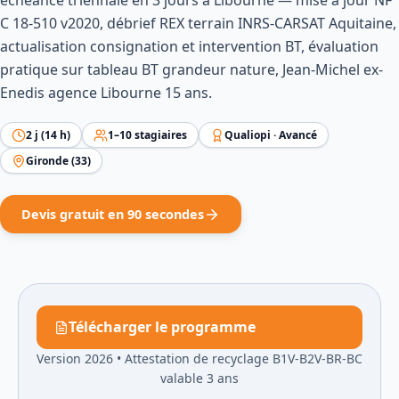
échéance triennale en 3 jours à Libourne — mise à jour NF
C 18-510 v2020, débrief REX terrain INRS-CARSAT Aquitaine,
actualisation consignation et intervention BT, évaluation
pratique sur tableau BT grandeur nature, Jean-Michel ex-
Enedis agence Libourne 15 ans.
2
j (
14
h)
1
–
10
stagiaires
Qualiopi ·
Avancé
Gironde
(
33
)
Devis gratuit en 90 secondes
Télécharger le programme
Version 2026
•
Attestation de recyclage B1V-B2V-BR-BC
valable 3 ans