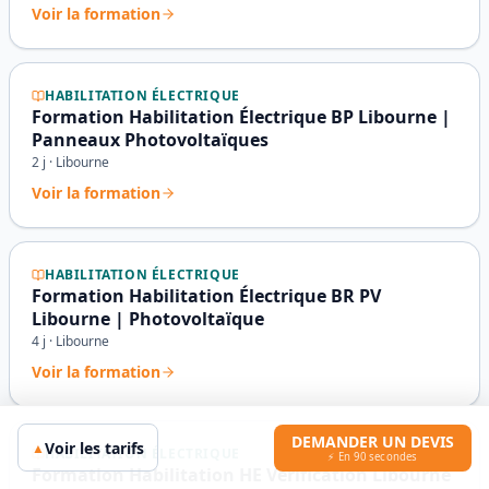
Voir la formation
HABILITATION ÉLECTRIQUE
Formation Habilitation Électrique BP Libourne |
Panneaux Photovoltaïques
2
j ·
Libourne
Voir la formation
HABILITATION ÉLECTRIQUE
Formation Habilitation Électrique BR PV
Libourne | Photovoltaïque
4
j ·
Libourne
Voir la formation
DEMANDER UN DEVIS
Voir les tarifs
▲
HABILITATION ÉLECTRIQUE
⚡ En 90 secondes
Formation Habilitation HE Vérification Libourne