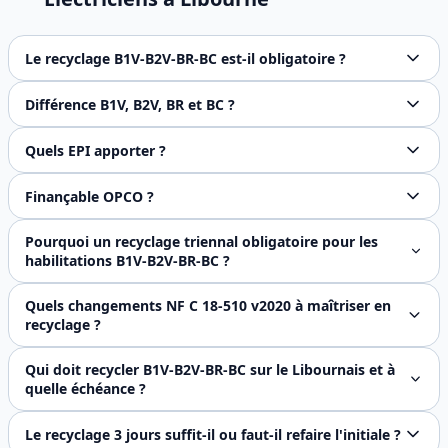
Le recyclage B1V-B2V-BR-BC est-il obligatoire ?
Oui, la norme NF C18-510 recommande un recyclage tous les
Différence B1V, B2V, BR et BC ?
B1V : exécutant, B2V : chargé de travaux, BR : interventio
Quels EPI apporter ?
Gants isolants, chaussures de sécurité et écran facial obli
Finançable OPCO ?
Oui, formation certifiée Qualiopi éligible au financement
Pourquoi un recyclage triennal obligatoire pour les
habilitations B1V-B2V-BR-BC ?
Le **recyclage triennal** est une **recommandation forte 
Quels changements NF C 18-510 v2020 à maîtriser en
recyclage ?
La **version 2020** de la NF C 18-510 (applicable depuis
Qui doit recycler B1V-B2V-BR-BC sur le Libournais et à
quelle échéance ?
Le **recyclage triennal** concerne **tous les électriciens
Le recyclage 3 jours suffit-il ou faut-il refaire l'initiale ?