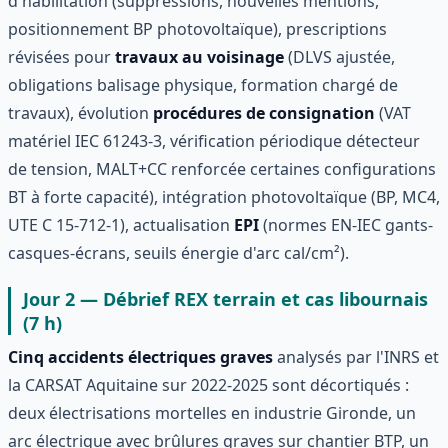
d'habilitation (suppressions, nouvelles mentions,
positionnement BP photovoltaïque), prescriptions
révisées pour
travaux au voisinage
(DLVS ajustée,
obligations balisage physique, formation chargé de
travaux), évolution
procédures de consignation
(VAT
matériel IEC 61243-3, vérification périodique détecteur
de tension, MALT+CC renforcée certaines configurations
BT à forte capacité), intégration photovoltaïque (BP, MC4,
UTE C 15-712-1), actualisation
EPI
(normes EN-IEC gants-
casques-écrans, seuils énergie d'arc cal/cm²).
Jour 2 — Débrief REX terrain et cas libournais
(7 h)
Cinq accidents électriques graves
analysés par l'INRS et
la CARSAT Aquitaine sur 2022-2025 sont décortiqués :
deux électrisations mortelles en industrie Gironde, un
arc électrique avec brûlures graves sur chantier BTP, un