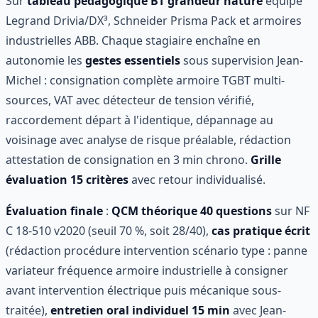
Sur
tableau pédagogique BT grandeur nature
équipé
Legrand Drivia/DX³, Schneider Prisma Pack et armoires
industrielles ABB. Chaque stagiaire enchaîne en
autonomie les
gestes essentiels
sous supervision Jean-
Michel : consignation complète armoire TGBT multi-
sources, VAT avec détecteur de tension vérifié,
raccordement départ à l'identique, dépannage au
voisinage avec analyse de risque préalable, rédaction
attestation de consignation en 3 min chrono.
Grille
évaluation 15 critères
avec retour individualisé.
Évaluation finale
:
QCM théorique 40 questions
sur NF
C 18-510 v2020 (seuil 70 %, soit 28/40),
cas pratique écrit
(rédaction procédure intervention scénario type : panne
variateur fréquence armoire industrielle à consigner
avant intervention électrique puis mécanique sous-
traitée),
entretien oral individuel 15 min
avec Jean-