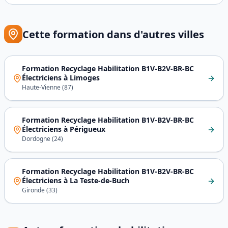
Le **recyclage standard 3 jours à 450 € HT** convient dans
Cette formation dans d'autres villes
Formation Recyclage Habilitation B1V-B2V-BR-BC
Électriciens
à
Limoges
Haute-Vienne
(
87
)
Formation Recyclage Habilitation B1V-B2V-BR-BC
Électriciens
à
Périgueux
Dordogne
(
24
)
Formation Recyclage Habilitation B1V-B2V-BR-BC
Électriciens
à
La Teste-de-Buch
Gironde
(
33
)