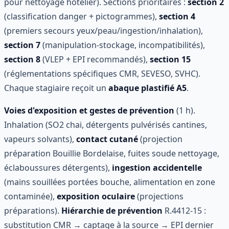
pour nettoyage hôtelier). Sections prioritaires :
section 2
(classification danger + pictogrammes),
section 4
(premiers secours yeux/peau/ingestion/inhalation),
section 7
(manipulation-stockage, incompatibilités),
section 8
(VLEP + EPI recommandés),
section 15
(réglementations spécifiques CMR, SEVESO, SVHC).
Chaque stagiaire reçoit un
abaque plastifié A5
.
Voies d'exposition et gestes de prévention
(1 h).
Inhalation (SO2 chai, détergents pulvérisés cantines,
vapeurs solvants),
contact cutané
(projection
préparation Bouillie Bordelaise, fuites soude nettoyage,
éclaboussures détergents),
ingestion accidentelle
(mains souillées portées bouche, alimentation en zone
contaminée),
exposition oculaire
(projections
préparations).
Hiérarchie de prévention
R.4412-15 :
substitution CMR → captage à la source → EPI dernier