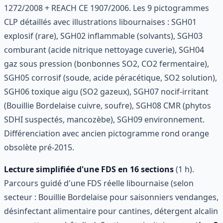
1272/2008 + REACH CE 1907/2006. Les 9 pictogrammes
CLP détaillés avec illustrations libournaises : SGH01
explosif (rare), SGH02 inflammable (solvants), SGH03
comburant (acide nitrique nettoyage cuverie), SGH04
gaz sous pression (bonbonnes SO2, CO2 fermentaire),
SGH05 corrosif (soude, acide péracétique, SO2 solution),
SGH06 toxique aigu (SO2 gazeux), SGH07 nocif-irritant
(Bouillie Bordelaise cuivre, soufre), SGH08 CMR (phytos
SDHI suspectés, mancozèbe), SGH09 environnement.
Différenciation avec ancien pictogramme rond orange
obsolète pré-2015.
Lecture simplifiée d'une FDS en 16 sections
(1 h).
Parcours guidé d'une FDS réelle libournaise (selon
secteur : Bouillie Bordelaise pour saisonniers vendanges,
désinfectant alimentaire pour cantines, détergent alcalin