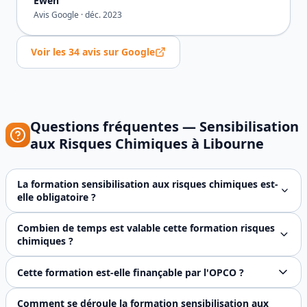
Ewen
Avis Google ·
déc. 2023
Voir les
34
avis sur Google
Questions fréquentes —
Sensibilisation
aux Risques Chimiques
à
Libourne
La formation sensibilisation aux risques chimiques est-
elle obligatoire ?
Oui, le Code du Travail (articles R4412-38 et R4412-39) im
Combien de temps est valable cette formation risques
chimiques ?
Il n'existe pas de durée de validité réglementaire fixe po
Cette formation est-elle finançable par l'OPCO ?
Oui, FJ Prévention est un organisme certifié Qualiopi. À 
Comment se déroule la formation sensibilisation aux