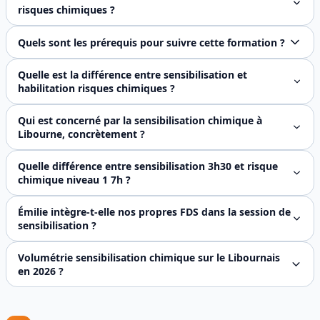
risques chimiques ?
La formation se déroule en présentiel sur une demi-journée
Quels sont les prérequis pour suivre cette formation ?
Aucun prérequis technique n'est nécessaire. La formation 
Quelle est la différence entre sensibilisation et
habilitation risques chimiques ?
La sensibilisation aux risques chimiques est une formation d
Qui est concerné par la sensibilisation chimique à
Libourne, concrètement ?
L'article **R.4412-38 du Code du travail** vise **tout sa
Quelle différence entre sensibilisation 3h30 et risque
chimique niveau 1 7h ?
Logiques pédagogiques distinctes. **Sensibilisation 3 h 3
Émilie intègre-t-elle nos propres FDS dans la session de
sensibilisation ?
Systématiquement en format **intra-entreprise à Libourne*
Volumétrie sensibilisation chimique sur le Libournais
en 2026 ?
Environ **70 à 90 sessions sensibilisation chimique par a