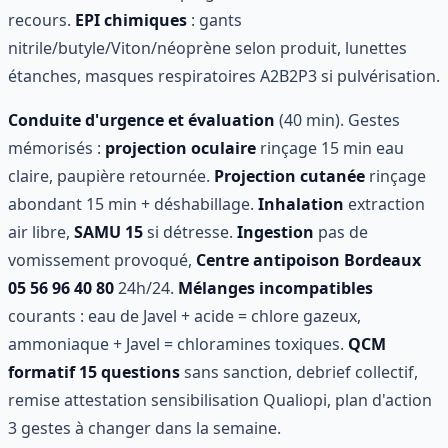
recours.
EPI chimiques
: gants
nitrile/butyle/Viton/néoprène selon produit, lunettes
étanches, masques respiratoires A2B2P3 si pulvérisation.
Conduite d'urgence et évaluation
(40 min). Gestes
mémorisés :
projection oculaire
rinçage 15 min eau
claire, paupière retournée.
Projection cutanée
rinçage
abondant 15 min + déshabillage.
Inhalation
extraction
air libre,
SAMU 15
si détresse.
Ingestion
pas de
vomissement provoqué,
Centre antipoison Bordeaux
05 56 96 40 80
24h/24.
Mélanges incompatibles
courants : eau de Javel + acide = chlore gazeux,
ammoniaque + Javel = chloramines toxiques.
QCM
formatif 15 questions
sans sanction, debrief collectif,
remise attestation sensibilisation Qualiopi, plan d'action
3 gestes à changer dans la semaine.