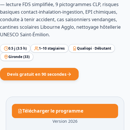
— lecture FDS simplifiée, 9 pictogrammes CLP, risques
basiques contact-inhalation-ingestion, EPI chimiques,
conduite à tenir accident, cas saisonniers vendanges,
cantines scolaires Libourne Agglo, nettoyage hôtellerie
UNESCO Saint-Émilion.
0.5
j (
3.5
h)
1
–
10
stagiaires
Qualiopi ·
Débutant
Gironde
(
33
)
Devis gratuit en 90 secondes
Télécharger le programme
Version 2026