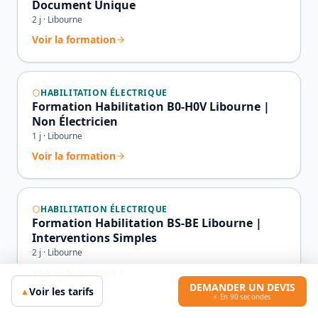
Document Unique
2
j ·
Libourne
Voir la formation
HABILITATION ÉLECTRIQUE
Formation Habilitation B0-H0V Libourne |
Non Électricien
1
j ·
Libourne
Voir la formation
HABILITATION ÉLECTRIQUE
Formation Habilitation BS-BE Libourne |
Interventions Simples
2
j ·
Libourne
Voir la formation
DEMANDER UN DEVIS
Voir les tarifs
▲
⚡ En 90 secondes