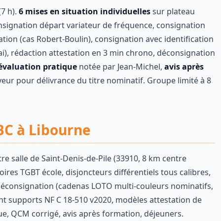
(7 h).
6 mises en situation individuelles
sur plateau
nsignation départ variateur de fréquence, consignation
ion (cas Robert-Boulin), consignation avec identification
i), rédaction attestation en 3 min chrono, déconsignation
évaluation pratique
notée par Jean-Michel,
avis après
ur pour délivrance du titre nominatif. Groupe limité à 8
BC à Libourne
re salle de Saint-Denis-de-Pile (33910, 8 km centre
ires TGBT école, disjoncteurs différentiels tous calibres,
on-déconsignation (cadenas LOTO multi-couleurs nominatifs,
ant supports NF C 18-510 v2020, modèles attestation de
que, QCM corrigé, avis après formation, déjeuners.