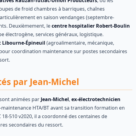
atives Rauzan-Tutiac-Union Producteurs
, où les
oupes de froid chambres à barriques, chaînes
particulièrement en saison vendanges (septembre-
ents. Deuxièmement, le
centre hospitalier Robert-Boulin
pe électrogène, services généraux, logistique.
t Libourne-Épineuil
(agroalimentaire, mécanique,
pour coordination maintenance sur postes secondaires
sort.
tés par Jean-Michel
sont animées par
Jean-Michel
,
ex-électrotechnicien
n-maintenance HTA/BT avant sa transition formation en
C 18-510 v2020, il a coordonné des centaines de
ires secondaires du ressort.