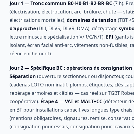
Jour 1 — Tronc commun B0-H0-B1-B2-BR-BC
(7 h). Pr
(électrisation, électrocution, arc, brûlure, chute — st
électrisations mortelles),
domaines de tension
(TBT <5
d'approche
(DLI, DLVS, DLVR, DMA), décryptage
symbol
lettre minuscule spécialisation V/R/C/N/T),
EPI
(gants is
isolant, écran facial anti-arc, vêtements non-fusibles, ta
réenclenchement).
Jour 2 — Spécifique BC : opérations de consignation
Séparation
(ouverture sectionneur ou disjoncteur, coup
(cadenas LOTO nominatif, plombs, étiquettes, clés capt
repérage armoires et câbles — cas réel sur TGBT Rober
coopérative).
Étape 4 — VAT et MALT+CC
(détecteur de
en BT pour installations capacitives longues type chai
(mentions obligatoires, signatures, remise, conservati
(consignation pour essais, consignation pour travaux s