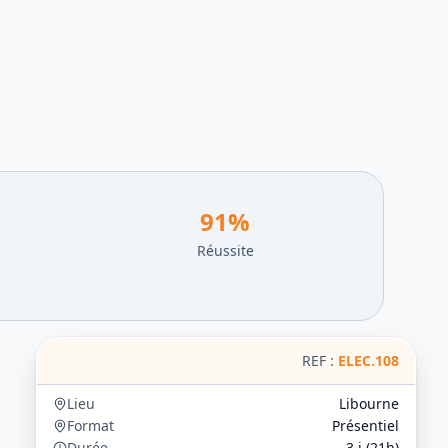
91
%
Réussite
REF :
ELEC.108
Lieu
Libourne
Format
Présentiel
Durée
3
j (
21
h)