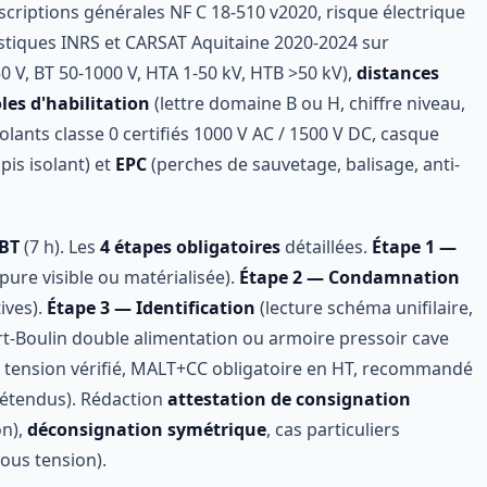
escriptions générales NF C 18-510 v2020, risque électrique
atistiques INRS et CARSAT Aquitaine 2020-2024 sur
0 V, BT 50-1000 V, HTA 1-50 kV, HTB >50 kV),
distances
es d'habilitation
(lettre domaine B ou H, chiffre niveau,
olants classe 0 certifiés 1000 V AC / 1500 V DC, casque
pis isolant) et
EPC
(perches de sauvetage, balisage, anti-
 BT
(7 h). Les
4 étapes obligatoires
détaillées.
Étape 1 —
ure visible ou matérialisée).
Étape 2 — Condamnation
ives).
Étape 3 — Identification
(lecture schéma unifilaire,
t-Boulin double alimentation ou armoire pressoir cave
 tension vérifié, MALT+CC obligatoire en HT, recommandé
s étendus). Rédaction
attestation de consignation
on),
déconsignation symétrique
, cas particuliers
ous tension).