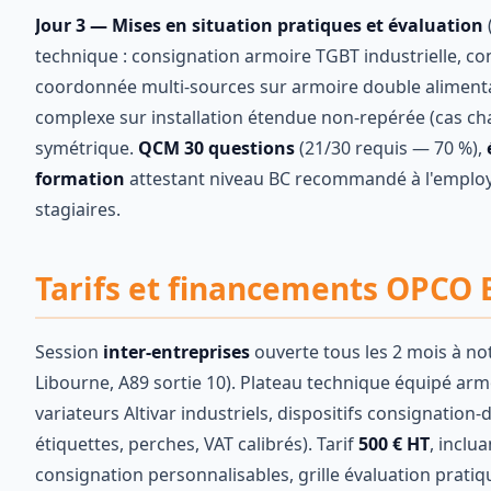
Jour 3 — Mises en situation pratiques et évaluation
technique : consignation armoire TGBT industrielle, co
coordonnée multi-sources sur armoire double alimentat
complexe sur installation étendue non-repérée (cas cha
symétrique.
QCM 30 questions
(21/30 requis — 70 %),
formation
attestant niveau BC recommandé à l'employe
stagiaires.
Tarifs et financements OPCO 
Session
inter-entreprises
ouverte tous les 2 mois à not
Libourne, A89 sortie 10). Plateau technique équipé armo
variateurs Altivar industriels, dispositifs consignati
étiquettes, perches, VAT calibrés). Tarif
500 € HT
, inclu
consignation personnalisables, grille évaluation prati