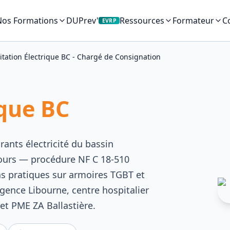
Nos Formations
DUPrev'
C
Ressources
Formateur
EVRP
itation Électrique BC - Chargé de Consignation
ique BC
ants électricité du bassin
 jours — procédure NF C 18-510
as pratiques sur armoires TGBT et
agence Libourne, centre hospitalier
et PME ZA Ballastière.