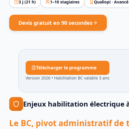
3
j (
21
h)
1
–
10
stagiaires
Qualiopi ·
Avancé
Devis gratuit en 90 secondes
Télécharger le programme
Version 2026
•
Habilitation BC valable 3 ans
Enjeux
habilitation électrique
Le BC, pivot administratif de 