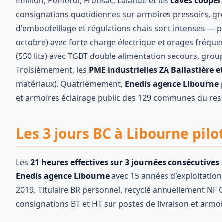
Émilion, Pomerol, Fronsac, Lalande et les
caves coopér
consignations quotidiennes sur armoires pressoirs, gr
d'embouteillage et régulations chais sont intenses — 
octobre) avec forte charge électrique et orages fréqu
(550 lits) avec TGBT double alimentation secours, grou
Troisièmement, les
PME industrielles ZA Ballastière e
matériaux). Quatrièmement,
Enedis agence Libourne
et armoires éclairage public des 129 communes du res
Les 3 jours BC à Libourne pilo
Les
21 heures effectives sur 3 journées consécutives
Enedis agence Libourne
avec 15 années d'exploitatio
2019. Titulaire BR personnel, recyclé annuellement NF 
consignations BT et HT sur postes de livraison et armo