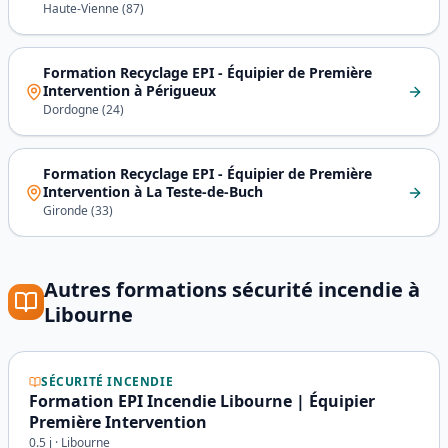
Haute-Vienne
(
87
)
Formation Recyclage EPI - Équipier de Première
Intervention
à
Périgueux
Dordogne
(
24
)
Formation Recyclage EPI - Équipier de Première
Intervention
à
La Teste-de-Buch
Gironde
(
33
)
Autres formations
sécurité incendie
à
Libourne
SÉCURITÉ INCENDIE
Formation EPI Incendie Libourne | Équipier
Première Intervention
0.5
j ·
Libourne