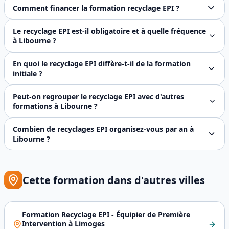
Absolument. Nous proposons le recyclage EPI en INTRA dans
Comment financer la formation recyclage EPI ?
En tant qu'organisme certifié Qualiopi, notre formation 
Le recyclage EPI est-il obligatoire et à quelle fréquence
à Libourne ?
La périodicité biennale est **attendue réglementairement*
En quoi le recyclage EPI diffère-t-il de la formation
initiale ?
Le recyclage prend appui sur les bases théoriques déjà acqu
Peut-on regrouper le recyclage EPI avec d'autres
formations à Libourne ?
Oui, en intra il est fréquent de regrouper le recyclage E
Combien de recyclages EPI organisez-vous par an à
Libourne ?
Environ **100 à 130 recyclages EPI par an** sur le bassin
Cette formation dans d'autres villes
Formation Recyclage EPI - Équipier de Première
Intervention
à
Limoges