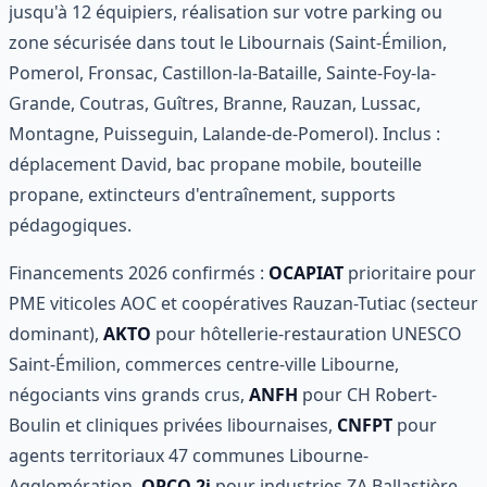
jusqu'à 12 équipiers, réalisation sur votre parking ou
zone sécurisée dans tout le Libournais (Saint-Émilion,
Pomerol, Fronsac, Castillon-la-Bataille, Sainte-Foy-la-
Grande, Coutras, Guîtres, Branne, Rauzan, Lussac,
Montagne, Puisseguin, Lalande-de-Pomerol). Inclus :
déplacement David, bac propane mobile, bouteille
propane, extincteurs d'entraînement, supports
pédagogiques.
Financements 2026 confirmés :
OCAPIAT
prioritaire pour
PME viticoles AOC et coopératives Rauzan-Tutiac (secteur
dominant),
AKTO
pour hôtellerie-restauration UNESCO
Saint-Émilion, commerces centre-ville Libourne,
négociants vins grands crus,
ANFH
pour CH Robert-
Boulin et cliniques privées libournaises,
CNFPT
pour
agents territoriaux 47 communes Libourne-
Agglomération,
OPCO 2i
pour industries ZA Ballastière-