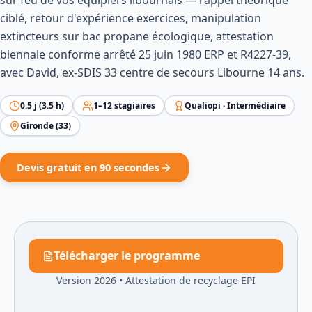
sur feu de vos équipiers libournais — rappel théorique
ciblé, retour d'expérience exercices, manipulation
extincteurs sur bac propane écologique, attestation
biennale conforme arrêté 25 juin 1980 ERP et R4227-39,
avec David, ex-SDIS 33 centre de secours Libourne 14 ans.
0.5
j (
3.5
h)
1
–
12
stagiaires
Qualiopi ·
Intermédiaire
Gironde
(
33
)
Devis gratuit en 90 secondes
Télécharger le programme
Version 2026
•
Attestation de recyclage EPI