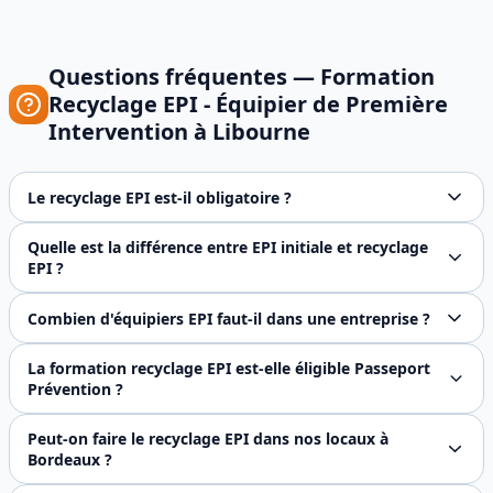
Questions fréquentes —
Formation
Recyclage EPI - Équipier de Première
Intervention
à
Libourne
Le recyclage EPI est-il obligatoire ?
Oui, le recyclage EPI est obligatoire tous les 12 mois sel
Quelle est la différence entre EPI initiale et recyclage
EPI ?
La formation EPI initiale (3,5 à 7h) forme les nouveaux éq
Combien d'équipiers EPI faut-il dans une entreprise ?
Le Code du travail n'impose pas de nombre précis, mais re
La formation recyclage EPI est-elle éligible Passeport
Prévention ?
Oui, le recyclage EPI est éligible au Passeport Préventio
Peut-on faire le recyclage EPI dans nos locaux à
Bordeaux ?