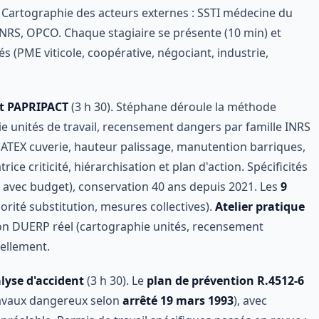
. Cartographie des acteurs externes : SSTI médecine du
INRS, OPCO. Chaque stagiaire se présente (10 min) et
és (PME viticole, coopérative, négociant, industrie,
et PAPRIPACT
(3 h 30). Stéphane déroule la méthode
 unités de travail, recensement dangers par famille INRS
, ATEX cuverie, hauteur palissage, manutention barriques,
ce criticité, hiérarchisation et plan d'action. Spécificités
avec budget), conservation 40 ans depuis 2021. Les
9
orité substitution, mesures collectives).
Atelier pratique
son DUERP réel (cartographie unités, recensement
uellement.
lyse d'accident
(3 h 30). Le
plan de prévention R.4512-6
travaux dangereux selon
arrêté 19 mars 1993
), avec