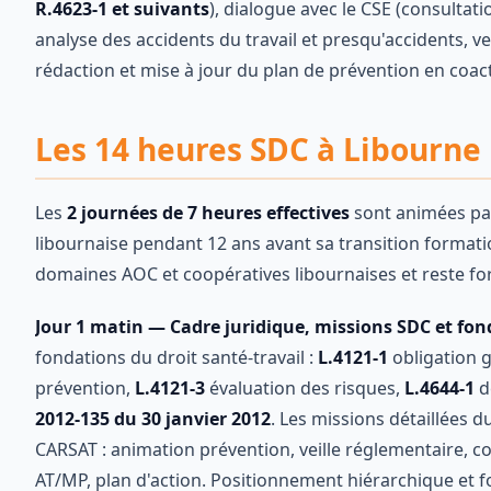
R.4623-1 et suivants
), dialogue avec le CSE (consultati
analyse des accidents du travail et presqu'accidents, v
rédaction et mise à jour du plan de prévention en coact
Les 14 heures SDC à Libourne
Les
2 journées de 7 heures effectives
sont animées p
libournaise pendant 12 ans avant sa transition format
domaines AOC et coopératives libournaises et reste fo
Jour 1 matin — Cadre juridique, missions SDC et f
fondations du droit santé-travail :
L.4121-1
obligation g
prévention,
L.4121-3
évaluation des risques,
L.4644-1
d
2012-135 du 30 janvier 2012
. Les missions détaillées
CARSAT : animation prévention, veille réglementaire, c
AT/MP, plan d'action. Positionnement hiérarchique et fo