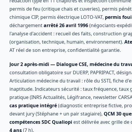
rédaction type en 11 chapitres et inspection commune p
permis de feu (critique chais et cuveries), permis péné
chimique CIP, permis électrique LOTO-VAT,
permis foui
déchargement
arrêté 26 avril 1996
(négociants-expédi
l'analyse d'accident : recueil des faits, construction g
(organisation, technique, humain, environnement).
Ate
AT réel de son entreprise, confidentialité garantie.
Jour 2 après-midi — Dialogue CSE, médecine du travail
consultation obligatoire sur DUERP, PAPRIPACT, désig
Articulation médecine du travail : rôle du SSTI, fiche d
inaptitude. Indicateurs sécurité : taux fréquence, taux
pratique (INRS Actualités, Légifrance, newsletter CARS
cas pratique intégré
(diagnostic entreprise fictive, pr
devant jury (Stéphane + un pair stagiaire),
QCM 30 que
compétences SDC Qualiopi
est délivrée avec grille d
4 ans
(7 h).