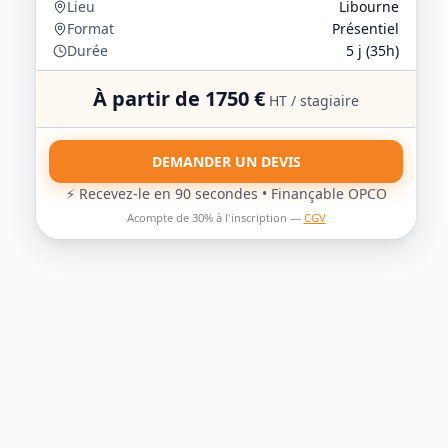
Lieu
Libourne
Format
Présentiel
Durée
5
j (
35
h)
À partir de
1750
€
HT / stagiaire
DEMANDER UN DEVIS
⚡ Recevez-le en 90 secondes • Finançable OPCO
Acompte de 30% à l'inscription —
CGV