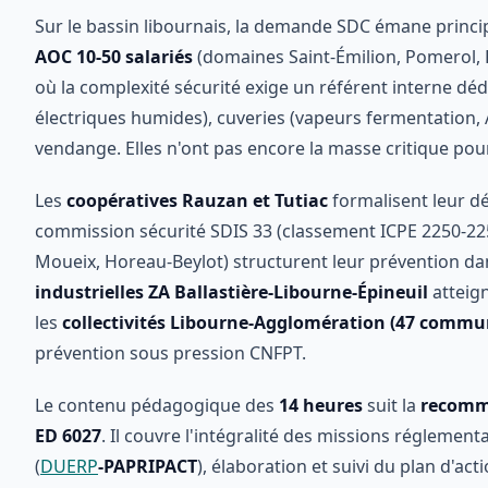
Sur le bassin libournais, la demande SDC émane princi
AOC 10-50 salariés
(domaines Saint-Émilion, Pomerol, F
où la complexité sécurité exige un référent interne déd
électriques humides), cuveries (vapeurs fermentation, AT
vendange. Elles n'ont pas encore la masse critique pou
Les
coopératives Rauzan et Tutiac
formalisent leur d
commission sécurité SDIS 33 (classement ICPE 2250-225
Moueix, Horeau-Beylot) structurent leur prévention da
industrielles ZA Ballastière-Libourne-Épineuil
atteign
les
collectivités Libourne-Agglomération (47 commu
prévention sous pression CNFPT.
Le contenu pédagogique des
14 heures
suit la
recomm
ED 6027
. Il couvre l'intégralité des missions réglement
(
DUERP
-PAPRIPACT
), élaboration et suivi du plan d'act