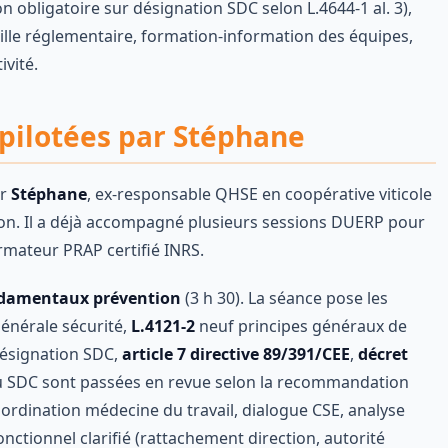
on obligatoire sur désignation SDC selon L.4644-1 al. 3),
eille réglementaire, formation-information des équipes,
ivité.
 pilotées par Stéphane
ar
Stéphane
, ex-responsable QHSE en coopérative viticole
ion. Il a déjà accompagné plusieurs sessions DUERP pour
rmateur PRAP certifié INRS.
ondamentaux prévention
(3 h 30). La séance pose les
énérale sécurité,
L.4121-2
neuf principes généraux de
ésignation SDC,
article 7 directive 89/391/CEE
,
décret
 du SDC sont passées en revue selon la recommandation
oordination médecine du travail, dialogue CSE, analyse
nctionnel clarifié (rattachement direction, autorité