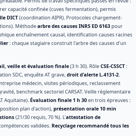
réalable. Permis de travail spécifiques passés en revue :
trer capacité confinée (cuves fermentation), permis
lle DICT
(coordination AIPR). Protocoles chargement-
tions). Méthode
arbre des causes INRS ED 6163
pour
raphique enchaînement causal, identification causes racines
lier
: chaque stagiaire construit l'arbre des causes d'un
, veille et évaluation finale
(3 h 30). Rôle
CSE-CSSCT
:
nation SDC, enquête AT grave,
droit d'alerte L.4131-2
.
'entreprise médecin, visites périodiques, reclassement
 gravité, benchmark sectoriel CARSAT. Veille réglementaire
AT Aquitaine).
Évaluation finale 1 h 30
en trois épreuves :
oposition plan d'action),
présentation orale 10 min
stions
(21/30 requis, 70 %). L'
attestation de
e compétences validées.
Recyclage recommandé tous les