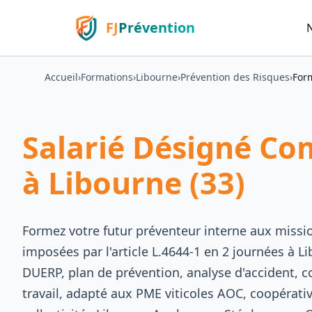
FJ
Prévention
Accueil
›
Formations
›
Libourne
›
Prévention des Risques
›
Form
Salarié Désigné Co
à Libourne (33)
Formez votre futur préventeur interne aux miss
imposées par l'article L.4644-1 en 2 journées à
DUERP, plan de prévention, analyse d'accident, 
travail, adapté aux PME viticoles AOC, coopérativ