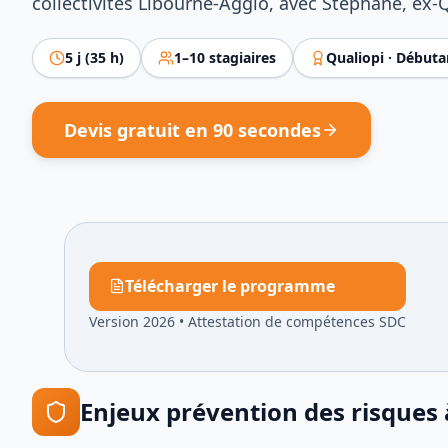
collectivités Libourne-Agglo, avec Stéphane, ex-
5
j (
35
h)
1
–
10
stagiaires
Qualiopi ·
Débuta
Devis gratuit en 90 secondes
Télécharger le programme
Version 2026
•
Attestation de compétences SDC
Enjeux
prévention des risques