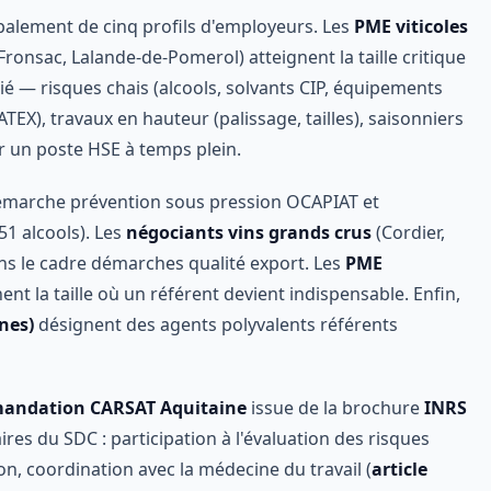
palement de cinq profils d'employeurs. Les
PME viticoles
ronsac, Lalande-de-Pomerol) atteignent la taille critique
ié — risques chais (alcools, solvants CIP, équipements
EX), travaux en hauteur (palissage, tailles), saisonniers
r un poste HSE à temps plein.
émarche prévention sous pression OCAPIAT et
1 alcools). Les
négociants vins grands crus
(Cordier,
ns le cadre démarches qualité export. Les
PME
ent la taille où un référent devient indispensable. Enfin,
nes)
désignent des agents polyvalents référents
andation CARSAT Aquitaine
issue de la brochure
INRS
aires du SDC : participation à l'évaluation des risques
ion, coordination avec la médecine du travail (
article