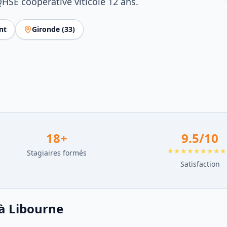
QHSE coopérative viticole 12 ans.
nt
Gironde
(
33
)
18
+
9.5
/10
★★★★★★★★★
Stagiaires formés
Satisfaction
à
Libourne