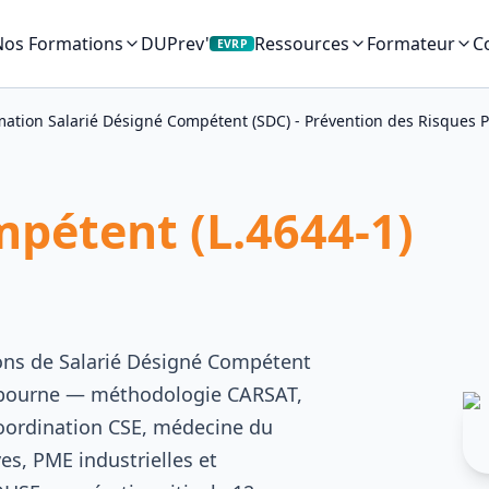
Nos Formations
DUPrev'
C
Ressources
Formateur
EVRP
ation Salarié Désigné Compétent (SDC) - Prévention des Risques P
mpétent (L.4644-1)
ions de Salarié Désigné Compétent
 Libourne — méthodologie CARSAT,
coordination CSE, médecine du
es, PME industrielles et