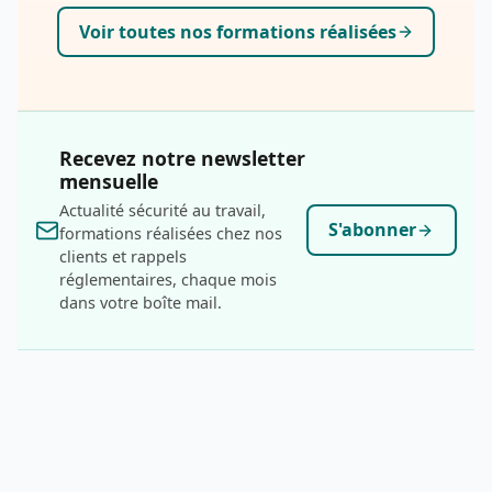
feux de métaux combustibles (classe D) et de
Voir toutes nos formations réalisées
batteries lithium-ion (classe L, norme ISO
3941:2026), organisation de l'évacuation en
environnement industriel ouvert.
Recevez notre newsletter
mensuelle
Actualité sécurité au travail,
S'abonner
formations réalisées chez nos
clients et rappels
réglementaires, chaque mois
dans votre boîte mail.