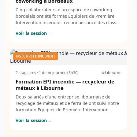
coworking à Bordeaux
Cinq collaborateurs d'un espace de coworking
bordelais ont été formés Équipiers de Première
Intervention incendie : reconnaissance des classes
de feu, manipulation des extincteurs eau
Voir la session →
pulvérisée et CO2 sur foyer réel, organisation de
l'évacuation guide-file / serre-file. Session intra de
3h30 sur site.
SÉCURITÉ INCENDIE
2
stagiaires ·
1 demi-journée (3h30)
Libourne
Formation EPI incendie — recycleur de
métaux à Libourne
Deux salariés d'une entreprise libournaise de
recyclage de métaux et de ferraille ont suivi notre
formation Équipier de Première Intervention
incendie. Session intra de demi-journée menée
Voir la session →
directement sur le site industriel : manipulation
extincteurs adaptés aux risques spécifiques du
secteur (métaux, liquides, batteries), gestion des