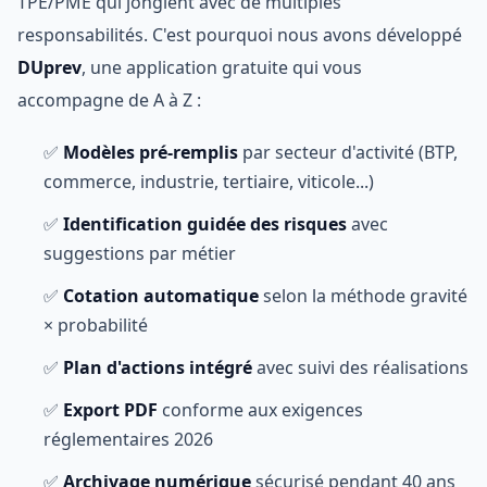
TPE/PME qui jonglent avec de multiples
responsabilités. C'est pourquoi nous avons développé
DUprev
, une application gratuite qui vous
accompagne de A à Z :
✅
Modèles pré-remplis
par secteur d'activité (BTP,
commerce, industrie, tertiaire, viticole...)
✅
Identification guidée des risques
avec
suggestions par métier
✅
Cotation automatique
selon la méthode gravité
× probabilité
✅
Plan d'actions intégré
avec suivi des réalisations
✅
Export PDF
conforme aux exigences
réglementaires 2026
✅
Archivage numérique
sécurisé pendant 40 ans