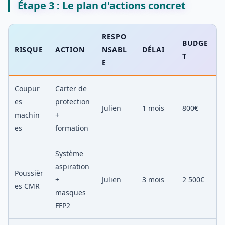
Étape 3 : Le plan d'actions concret
RESPO
BUDGE
RISQUE
ACTION
NSABL
DÉLAI
T
E
Coupur
Carter de
es
protection
Julien
1 mois
800€
machin
+
es
formation
Système
aspiration
Poussièr
+
Julien
3 mois
2 500€
es CMR
masques
FFP2