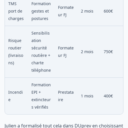
TMS
Formation
Formate
port de
gestes et
2 mois
600€
ur FJ
charges
postures
Sensibilis
Risque
ation
routier
sécurité
Formate
2 mois
750€
(livraiso
routière +
ur FJ
ns)
charte
téléphone
Formation
Incendi
EPI +
Prestata
1 mois
400€
e
extincteur
ire
s vérifiés
Julien a formalisé tout cela dans DUprev en choisissant