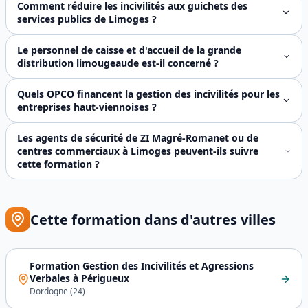
Comment réduire les incivilités aux guichets des
services publics de Limoges ?
Les guichets des services publics limousins concentrent d
Le personnel de caisse et d'accueil de la grande
distribution limougeaude est-il concerné ?
Oui. La grande distribution représente l'un des secteurs l
Quels OPCO financent la gestion des incivilités pour les
entreprises haut-viennoises ?
Le financement dépend du secteur d'activité. **ANFH** pre
Les agents de sécurité de ZI Magré-Romanet ou de
centres commerciaux à Limoges peuvent-ils suivre
cette formation ?
Absolument, et le métier d'agent de sécurité figure parmi
Cette formation dans d'autres villes
Formation Gestion des Incivilités et Agressions
Verbales
à
Périgueux
Dordogne
(
24
)