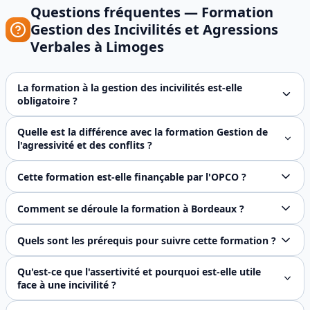
Questions fréquentes —
Formation
Gestion des Incivilités et Agressions
Verbales
à
Limoges
La formation à la gestion des incivilités est-elle
obligatoire ?
Il n'existe pas d'obligation légale imposant spécifiquemen
Quelle est la différence avec la formation Gestion de
l'agressivité et des conflits ?
La formation Gestion des incivilités et agressions verbales
Cette formation est-elle finançable par l'OPCO ?
Oui. En tant qu'organisme certifié Qualiopi, FJ Préventio
Comment se déroule la formation à Bordeaux ?
La formation se déroule sur 2 jours (14 heures), en prése
Quels sont les prérequis pour suivre cette formation ?
Aucun prérequis n'est exigé. La formation s'adresse à tout 
Qu'est-ce que l'assertivité et pourquoi est-elle utile
face à une incivilité ?
L'assertivité est la capacité à exprimer son point de vue e