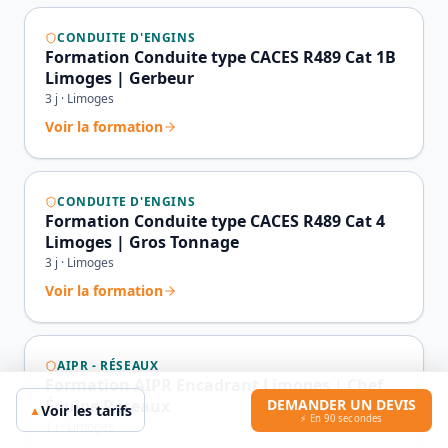
CONDUITE D'ENGINS
Formation Conduite type CACES R489 Cat 1B
Limoges | Gerbeur
3
j ·
Limoges
Voir la formation
CONDUITE D'ENGINS
Formation Conduite type CACES R489 Cat 4
Limoges | Gros Tonnage
3
j ·
Limoges
Voir la formation
AIPR - RÉSEAUX
Formation AIPR Encadrant Limoges | Chef
DEMANDER UN DEVIS
Équipe Réseaux
Voir les tarifs
▲
⚡ En 90 secondes
1
j ·
Limoges