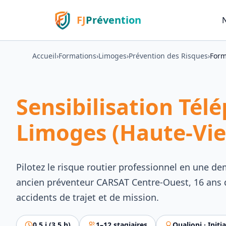
FJ
Prévention
Accueil
›
Formations
›
Limoges
›
Prévention des Risques
›
Form
Sensibilisation Tél
Limoges (Haute-Vi
Pilotez le risque routier professionnel en une d
ancien préventeur CARSAT Centre-Ouest, 16 ans d
accidents de trajet et de mission.
0.5
j (
3.5
h)
1
–
12
stagiaires
Qualiopi ·
Initi