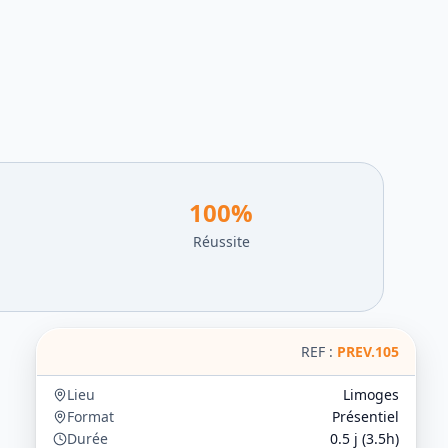
100
%
Réussite
REF :
PREV.105
Lieu
Limoges
Format
Présentiel
Durée
0.5
j (
3.5
h)