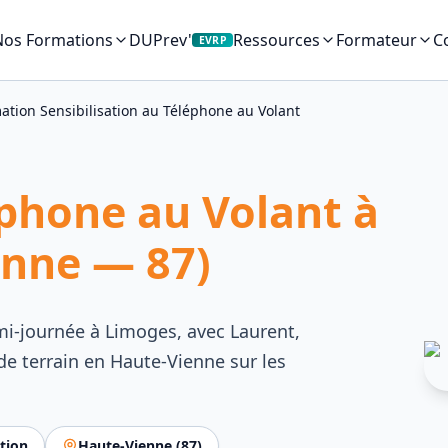
Nos Formations
DUPrev'
C
Ressources
Formateur
EVRP
ation Sensibilisation au Téléphone au Volant
éphone au Volant à
enne — 87)
emi-journée à Limoges, avec Laurent,
e terrain en Haute-Vienne sur les
ation
Haute-Vienne
(
87
)