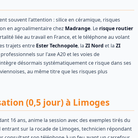
nt souvent l'attention : silice en céramique, risques
ion en agroalimentaire chez
Madrange
. Le
risque routier
lité liée au travail en France, et le téléphone au volant
es trajets entre
Ester Technopole
, la
ZI Nord
et la
ZI
ofessionnels sur l'axe A20 et les voies de
intègre désormais systématiquement ce risque dans ses
iennoises, au même titre que les risques plus
ation (0,5 jour) à Limoges
ant 16 ans, anime la session avec des exemples tirés du
el entrant sur la rocade de Limoges, technicien répondant
eur consultant son téléphone à un feu avant un carrefour