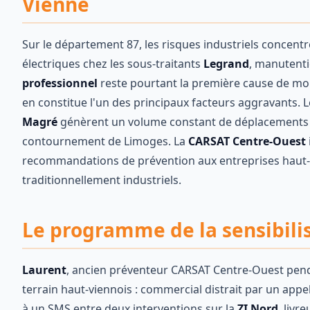
Vienne
Sur le département 87, les risques industriels concentre
électriques chez les sous-traitants
Legrand
, manutent
professionnel
reste pourtant la première cause de morta
en constitue l'un des principaux facteurs aggravants. L
Magré
génèrent un volume constant de déplacements pr
contournement de Limoges. La
CARSAT Centre-Ouest
recommandations de prévention aux entreprises haut-v
traditionnellement industriels.
Le programme de la sensibilis
Laurent
, ancien préventeur CARSAT Centre-Ouest pend
terrain haut-viennois : commercial distrait par un app
à un SMS entre deux interventions sur la
ZI Nord
, livr