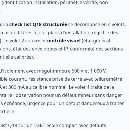
(identification installation, périmètre vérifié, non-
.
). La
check-list Q18 structurée
se décompose en 4 volets.
as unifilaires à jour, plans d'installation, registre des
. Le volet 2 couvre le
contrôle visuel
(état général
xions, état des enveloppes et IP, conformité des sections
tielle calibrés).
 d'isolement avec mégohmmètre 500 V et 1 000 V,
ble courant, résistance prise de terre avec telluromètre
et 300 mA au calibre nominal. Le volet 4 traite de la
entaire : observation pour un défaut mineur sans danger
us échéance, urgence pour un défaut dangereux à traiter
tielle.
k-list Q18 sur un TGBT école complet avec défauts