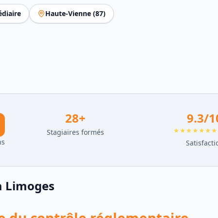
diaire
Haute-Vienne
(
87
)
28
+
9.3
/1
★★★★★★★
Stagiaires formés
ns
Satisfacti
à
Limoges