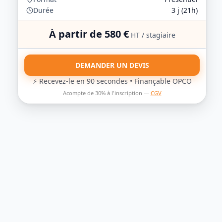
Durée
3
j (
21
h)
À partir de
580
€
HT / stagiaire
DEMANDER UN DEVIS
⚡ Recevez-le en 90 secondes • Finançable OPCO
Acompte de 30% à l'inscription —
CGV