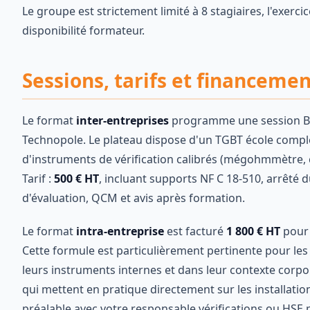
Le groupe est strictement limité à 8 stagiaires, l'exerci
disponibilité formateur.
Sessions, tarifs et financeme
Le format
inter-entreprises
programme une session BE V
Technopole. Le plateau dispose d'un TGBT école comple
d'instruments de vérification calibrés (mégohmmètre, co
Tarif :
500 € HT
, incluant supports NF C 18-510, arrêté
d'évaluation, QCM et avis après formation.
Le format
intra-entreprise
est facturé
1 800 € HT
pour 
Cette formule est particulièrement pertinente pour le
leurs instruments internes et dans leur contexte cor
qui mettent en pratique directement sur les installatio
préalable avec votre responsable vérifications ou HSE