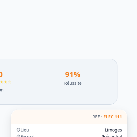
0
91
%
★★☆
Réussite
on
REF :
ELEC.111
Lieu
Limoges
Format
Présentiel