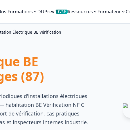
Nos Formations
DUPrev'
C
Ressources
Formateur
EVRP
tation Électrique BE Vérification
ique BE
ges (87)
riodiques d'installations électriques
— habilitation BE Vérification NF C
rt de vérification, cas pratiques
s et inspecteurs internes industrie.