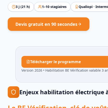
3
j (
21
h)
1
–
10
stagiaires
Qualiopi ·
Intermé
Devis gratuit en 90 secondes
Télécharger le programme
Version 2026
•
Habilitation BE Vérification valable 3 a
Enjeux
habilitation électrique