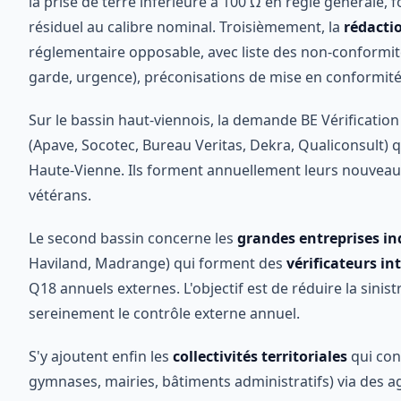
la prise de terre inférieure à 100 Ω en règle générale, 
résiduel au calibre nominal. Troisièmement, la
rédactio
réglementaire opposable, avec liste des non-conformité
garde, urgence), préconisations de mise en conformité 
Sur le bassin haut-viennois, la demande BE Vérificati
(Apave, Socotec, Bureau Veritas, Dekra, Qualiconsult)
Haute-Vienne. Ils forment annuellement leurs nouveaux 
vétérans.
Le second bassin concerne les
grandes entreprises in
Haviland, Madrange) qui forment des
vérificateurs in
Q18 annuels externes. L'objectif est de réduire la sinist
sereinement le contrôle externe annuel.
S'y ajoutent enfin les
collectivités territoriales
qui con
gymnases, mairies, bâtiments administratifs) via des ag