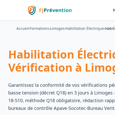
FJ
Prévention
Accueil
›
Formations
›
Limoges
›
Habilitation Électrique
›
Habili
Habilitation Électr
Vérification à Limo
Garantissez la conformité de vos vérifications pé
basse tension (décret Q18) en 3 jours à Limoges 
18-510, méthode Q18 obligatoire, rédaction rappo
bureaux de contrôle Apave-Socotec-Bureau Verita