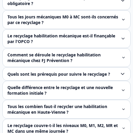
obligatoire ?
Il n'existe pas de texte réglementaire dédié à l'habilitatio
Tous les jours mécaniques M0 à MC sont-ils concernés
par ce recyclage ?
Oui. Ce recyclage s'adresse à l'ensemble des niveaux d'ha
Le recyclage habilitation mécanique est-il finançable
par l'OPCO ?
Oui, FJ Prévention est certifié Qualiopi. Le recyclage ha
Comment se déroule le recyclage habilitation
mécanique chez FJ Prévention ?
Le recyclage se déroule sur 1 journée de 7 heures, en prése
Quels sont les prérequis pour suivre le recyclage ?
Il faut être déjà titulaire d'un avis d'habilitation mécani
Quelle différence entre le recyclage et une nouvelle
formation initiale ?
La formation initiale construit les compétences de sécurité
Tous les combien faut-il recycler une habilitation
mécanique en Haute-Vienne ?
Aucun texte réglementaire ne fixe de durée de validité à l
Le recyclage couvre-t-il les niveaux M0, M1, M2, MR et
MC dans une même journée ?