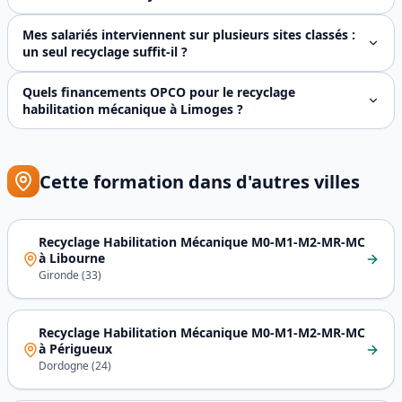
Oui. La journée réactualise d'abord le socle commun de pr
Mes salariés interviennent sur plusieurs sites classés :
un seul recyclage suffit-il ?
Oui. L'habilitation mécanique est une reconnaissance de c
Quels financements OPCO pour le recyclage
habilitation mécanique à Limoges ?
Le recyclage habilitation mécanique est **finançable par v
Cette formation dans d'autres villes
Recyclage Habilitation Mécanique M0-M1-M2-MR-MC
à
Libourne
Gironde
(
33
)
Recyclage Habilitation Mécanique M0-M1-M2-MR-MC
à
Périgueux
Dordogne
(
24
)