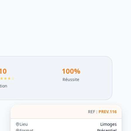
10
100
%
★★★☆
Réussite
tion
REF :
PREV.116
Lieu
Limoges
Format
Présentiel