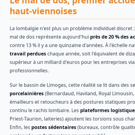
Le mal de dos, premier accide
haut-viennoises
La lombalgie n'est plus un problème individuel discret :
mal de dos représente aujourd'hui
près de 20 % des a
contre 13 % il y a une quinzaine d'années. À l'échelle n
travail perdues
chaque année, soit l'équivalent de diza
supérieur à un milliard d'euros pour les entreprises via
professionnelles.
Sur le bassin de Limoges, cette réalité se lit dans des s
porcelainières
(Bernardaud, Haviland, Royal Limousin, 
émailleurs et retoucheurs à des postures statiques prol
continu le rachis lombaire. Les
plateformes logistique
Priest-Taurion, laiteries) ajoutent les torsions sous char
Enfin, les
postes sédentaires
(bureaux, contrôle qualité