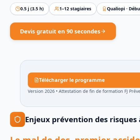
0.5
j (
3.5
h)
1
–
12
stagiaires
Qualiopi ·
Débu
Devis gratuit en 90 secondes
Télécharger le programme
Version 2026
•
Attestation de fin de formation FJ Prév
Enjeux
prévention des risques