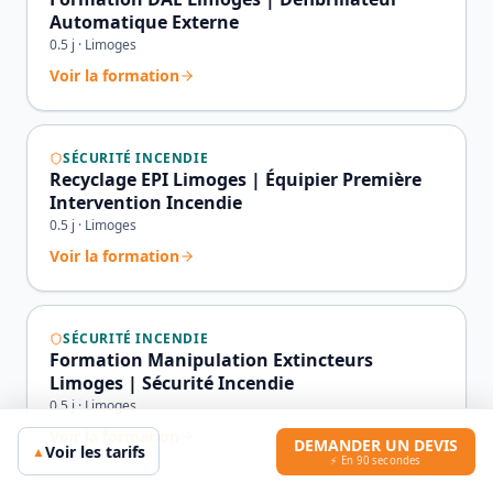
Automatique Externe
0.5
j ·
Limoges
Voir la formation
SÉCURITÉ INCENDIE
Recyclage EPI Limoges | Équipier Première
Intervention Incendie
0.5
j ·
Limoges
Voir la formation
SÉCURITÉ INCENDIE
Formation Manipulation Extincteurs
Limoges | Sécurité Incendie
0.5
j ·
Limoges
Voir la formation
DEMANDER UN DEVIS
Voir les tarifs
▲
⚡ En 90 secondes