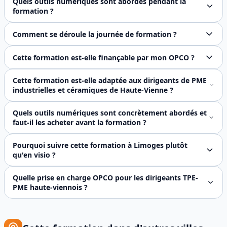
Quels outils numériques sont abordés pendant la
formation ?
Nous abordons l'optimisation de l'agenda (semaine type, ti
Comment se déroule la journée de formation ?
La formation dure 7 heures (9h-12h30 puis 13h30-17h) en pr
Cette formation est-elle finançable par mon OPCO ?
Oui, FJ Prévention est certifié Qualiopi (N° 2023/103772
Cette formation est-elle adaptée aux dirigeants de PME
industrielles et céramiques de Haute-Vienne ?
Oui, totalement. Les dirigeants de **PME industrielles hau
Quels outils numériques sont concrètement abordés et
faut-il les acheter avant la formation ?
Aucun outil à acheter avant. La démo de l'après-midi (30 m
Pourquoi suivre cette formation à Limoges plutôt
qu'en visio ?
Trois raisons. Premièrement, le **partage entre pairs diri
Quelle prise en charge OPCO pour les dirigeants TPE-
PME haute-viennois ?
Plusieurs dispositifs cumulables. **Dirigeant non salarié