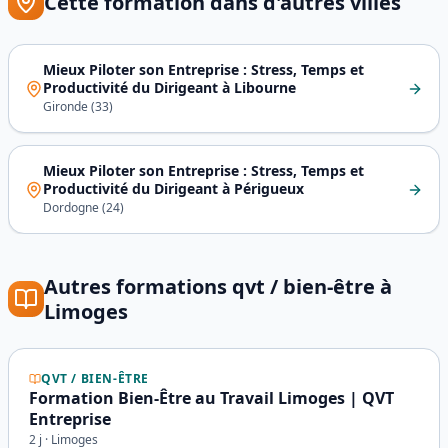
Cette formation dans d'autres villes
Mieux Piloter son Entreprise : Stress, Temps et
Productivité du Dirigeant
à
Libourne
Gironde
(
33
)
Mieux Piloter son Entreprise : Stress, Temps et
Productivité du Dirigeant
à
Périgueux
Dordogne
(
24
)
Autres formations
qvt / bien-être
à
Limoges
QVT / BIEN-ÊTRE
Formation Bien-Être au Travail Limoges | QVT
Entreprise
2
j ·
Limoges