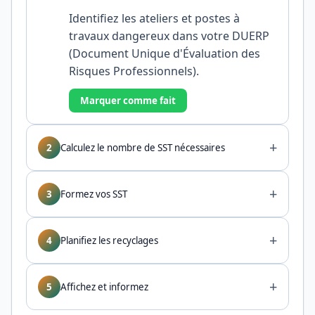
Identifiez les ateliers et postes à
travaux dangereux dans votre DUERP
(Document Unique d'Évaluation des
Risques Professionnels).
Marquer comme fait
+
2
Calculez le nombre de SST nécessaires
+
3
Formez vos SST
+
4
Planifiez les recyclages
+
5
Affichez et informez