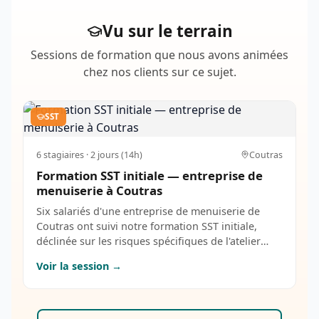
Vu sur le terrain
Sessions de formation que nous avons animées
chez nos clients sur ce sujet.
SST
6
stagiaires ·
2 jours (14h)
Coutras
Formation SST initiale — entreprise de
menuiserie à Coutras
Six salariés d'une entreprise de menuiserie de
Coutras ont suivi notre formation SST initiale,
déclinée sur les risques spécifiques de l'atelier
bois : coupures et happements sur machines,
Voir la session →
poussières de bois, manutention de panneaux
lourds.