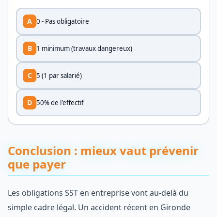
A
0 - Pas obligatoire
B
1 minimum (travaux dangereux)
C
5 (1 par salarié)
D
50% de l'effectif
Conclusion : mieux vaut prévenir
que payer
Les obligations SST en entreprise vont au-delà du
simple cadre légal. Un accident récent en Gironde