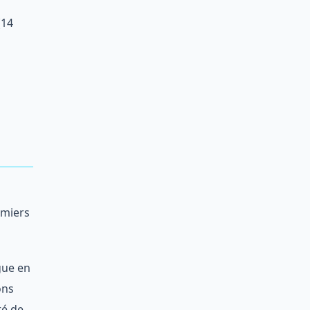
(14
emiers
gue en
ons
té de