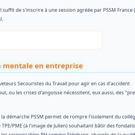
 suffit de s'inscrire à une session agréée par PSSM France 
l.
é mentale en entreprise
teurs Secouristes du Travail pour agir en cas d'accident
out, ou les crises d'angoisse nécessitent, eux aussi, des "pr
é à la démarche PSSM permet de rompre l'isolement du collè
e TPE/PME (à l'image de Julien) souhaitant bâtir des fondati
r les responsables RH comme Stéphane, chargés de la quali