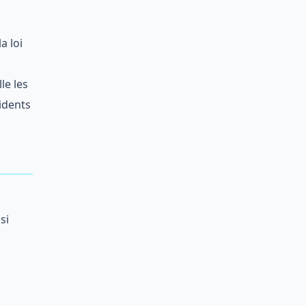
a loi
le les
idents
si