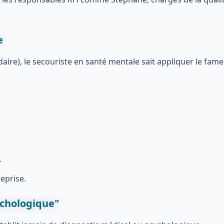
e
idaire), le secouriste en santé mentale sait appliquer le fam
.
eprise.
ychologique"