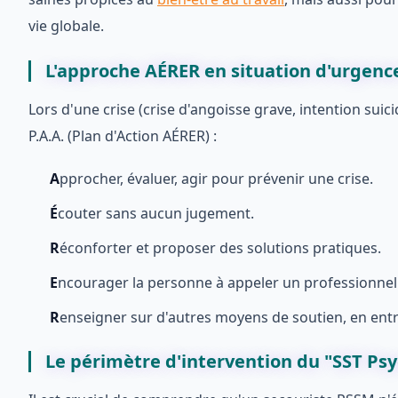
vie globale.
L'approche AÉRER en situation d'urgenc
Lors d'une crise (crise d'angoisse grave, intention suic
P.A.A. (Plan d'Action AÉRER) :
A
pprocher, évaluer, agir pour prévenir une crise.
É
couter sans aucun jugement.
R
éconforter et proposer des solutions pratiques.
E
ncourager la personne à appeler un professionnel
R
enseigner sur d'autres moyens de soutien, en entr
Le périmètre d'intervention du "SST Ps