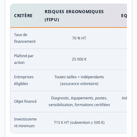
RISQUES ERGONOMIQUES
CRITÈRE
EQUIP
(FIPU)
Taux de
70 % HT
financement
Plafond par
25 000 €
action
Entreprises
Toutes tailles + indépendants
Moi
éligibles
(assurance volontaire)
Diagnostic, équipements, postes,
Aide éle
Objet financé
sensibilisation, formations certifiées
(tim
Investisseme
715 € HT (subvention ≥ 500 €)
nt minimum