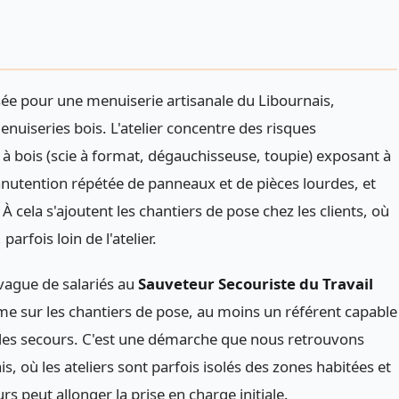
ée pour une menuiserie artisanale du Libournais,
menuiseries bois. L'atelier concentre des risques
s à bois (scie à format, dégauchisseuse, toupie) exposant à
utention répétée de panneaux et de pièces lourdes, et
 cela s'ajoutent les chantiers de pose chez les clients, où
arfois loin de l'atelier.
vague de salariés au
Sauveteur Secouriste du Travail
mme sur les chantiers de pose, au moins un référent capable
ée des secours. C'est une démarche que nous retrouvons
s, où les ateliers sont parfois isolés des zones habitées et
rs peut allonger la prise en charge initiale.