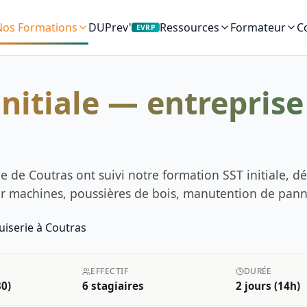
Nos Formations
DUPrev'
C
Ressources
Formateur
EVRP
 — entreprise de menuiserie à Coutras
nitiale — entrepris
e de Coutras ont suivi notre formation SST initiale, dé
sur machines, poussières de bois, manutention de pan
EFFECTIF
DURÉE
0)
6
stagiaires
2 jours (14h)