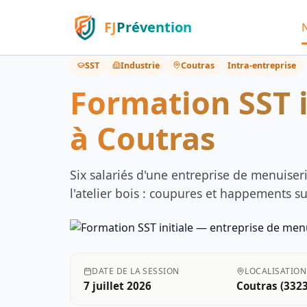
FJ
Prévention
Accueil
›
Formations réalisées
›
Formation SST initiale
SST
Industrie
Coutras
Intra-entreprise
Formation SST i
à Coutras
Six salariés d'une entreprise de menuiseri
l'atelier bois : coupures et happements 
DATE DE LA SESSION
LOCALISATION
7 juillet 2026
Coutras
(3323