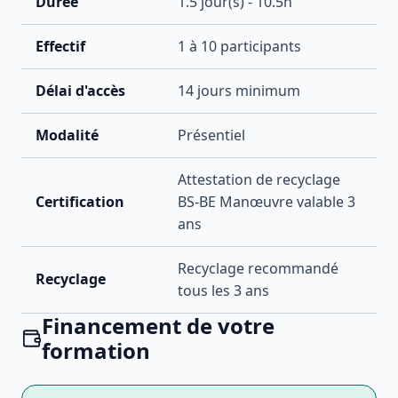
Durée
1.5
jour(s) -
10.5
h
Effectif
1
à
10
participants
Délai d'accès
14 jours minimum
Modalité
Présentiel
Attestation de recyclage
Certification
BS-BE Manœuvre valable 3
ans
Recyclage recommandé
Recyclage
tous les 3 ans
Financement de votre
formation