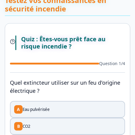
Testez vos connaissances en
sécurité incendie
Quiz : Êtes-vous prêt face au
risque incendie ?
Question
1
/
4
Quel extincteur utiliser sur un feu d'origine
électrique ?
A
Eau pulvérisée
B
CO2