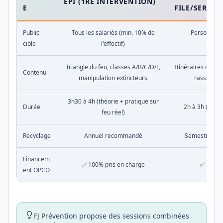
EPI (1RE INTERVENTION)
E
FILE/SERRE-F
Public
Tous les salariés (min. 10% de
Personnel d
cible
l'effectif)
d'
Triangle du feu, classes A/B/C/D/F,
Itinéraires d'éva
Contenu
manipulation extincteurs
rassembl
3h30 à 4h (théorie + pratique sur
Durée
2h à 3h (théor
feu réel)
Recyclage
Annuel recommandé
Semestriel (E
Financem
✅ 100% pris en charge
✅ 100% 
ent OPCO
FJ Prévention propose des sessions combinées