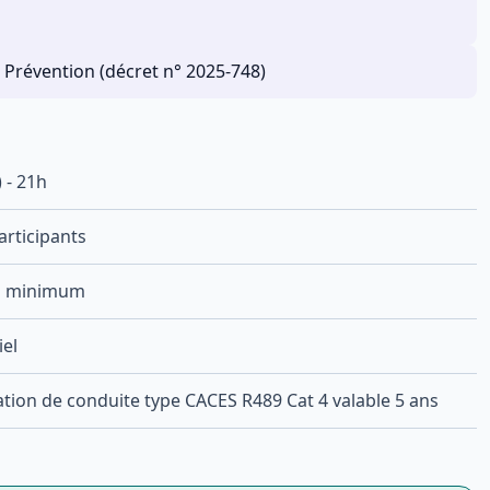
 Prévention (décret n° 2025-748)
) -
21
h
rticipants
rs minimum
iel
ation de conduite type CACES R489 Cat 4 valable 5 ans