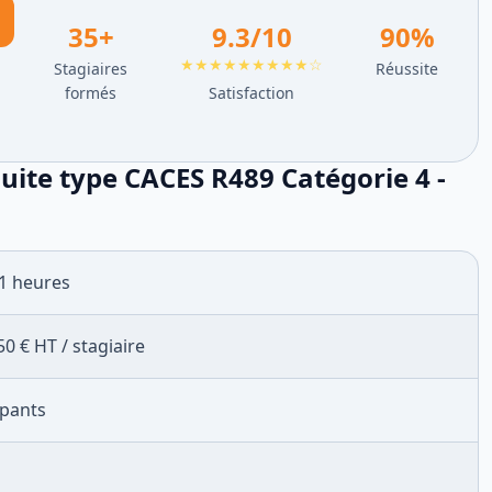
35
+
9.3
/10
90
%
★★★★★★★★★☆
Stagiaires
Réussite
formés
Satisfaction
uite type CACES R489 Catégorie 4 -
1
heures
50
€ HT /
stagiaire
ipants