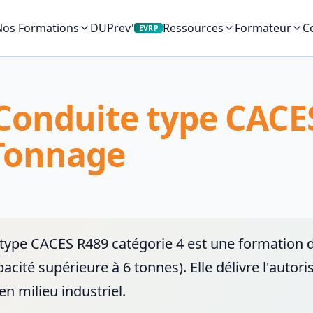
Nos Formations
DUPrev'
C
Ressources
Formateur
EVRP
 Conduite type CACE
 Tonnage
type CACES R489 catégorie 4 est une formation de 
cité supérieure à 6 tonnes). Elle délivre l'autor
n milieu industriel.