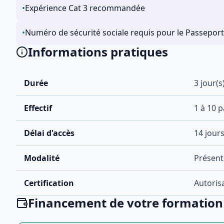
•
Expérience Cat 3 recommandée
•
Numéro de sécurité sociale requis pour le Passeport
Informations pratiques
Durée
3
jour(s
Effectif
1
à
10
pa
Délai d'accès
14 jou
Modalité
Présent
Certification
Autoris
Financement de votre formation