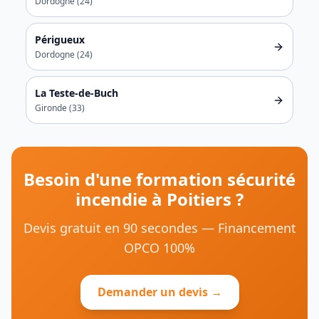
Dordogne
(
24
)
Périgueux
Dordogne
(
24
)
La Teste-de-Buch
Gironde
(
33
)
Besoin d'une formation
sécurité
incendie
à
Poitiers
?
Devis gratuit en 90 secondes — Financement
OPCO 100%
Demander un devis →