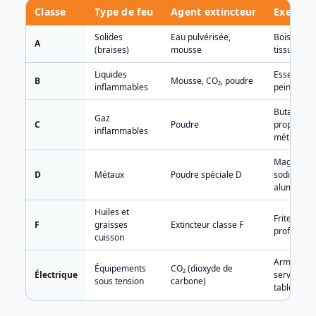
Classe
Type de feu
Agent extincteur
Exempl
Classes
Solides
Eau pulvérisée,
Bois, papie
A
de
(braises)
mousse
tissu
feu
et
Liquides
Essence, h
B
Mousse, CO₂, poudre
extincteurs
inflammables
peinture
adaptés
Butane,
Gaz
C
Poudre
propane,
inflammables
méthane
Magnésiu
D
Métaux
Poudre spéciale D
sodium,
aluminium
Huiles et
Friteuse
F
graisses
Extincteur classe F
profession
cuisson
Armoire,
Équipements
CO₂ (dioxyde de
Électrique
serveur,
sous tension
carbone)
tableau