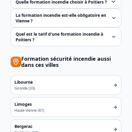
Quelle formation incendie choisir à Poitiers ?
Pour un premier équipement, choisissez l'EPI. Pour un r
La formation incendie est-elle obligatoire en
Vienne ?
Oui, l'article R4227-28 du Code du travail impose de f
Quel est le tarif d'une formation incendie à
Poitiers ?
La formation EPI (demi-journée) coûte 690 € HT pour u
Formation
sécurité incendie
aussi
dans ces villes
Libourne
Gironde
(
33
)
Limoges
Haute-Vienne
(
87
)
Bergerac