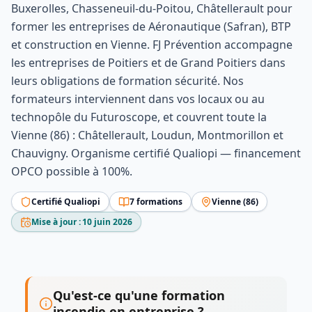
Buxerolles, Chasseneuil-du-Poitou, Châtellerault
pour
former les entreprises de
Aéronautique (Safran), BTP
et construction
en
Vienne
.
FJ Prévention accompagne
les entreprises de Poitiers et de Grand Poitiers dans
leurs obligations de formation sécurité. Nos
formateurs interviennent dans vos locaux ou au
technopôle du Futuroscope, et couvrent toute la
Vienne (86) : Châtellerault, Loudun, Montmorillon et
Chauvigny.
Organisme certifié Qualiopi — financement
OPCO possible à 100%.
Certifié Qualiopi
7
formation
s
Vienne
(
86
)
Mise à jour :
10 juin 2026
Qu'est-ce qu'une formation
incendie en entreprise ?