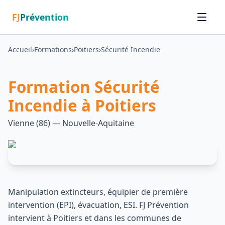
FJ
Prévention
Accueil
›
Formations
›
Poitiers
›
Sécurité Incendie
Formation
Sécurité
Incendie
à
Poitiers
Vienne
(
86
) — Nouvelle-Aquitaine
Manipulation extincteurs, équipier de première
intervention (EPI), évacuation, ESI
. FJ Prévention
intervient à
Poitiers
et dans les communes de