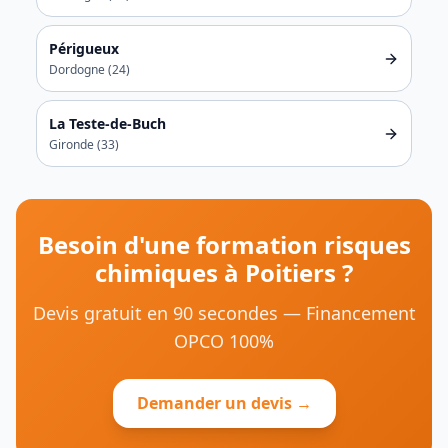
Périgueux
Dordogne
(
24
)
La Teste-de-Buch
Gironde
(
33
)
Besoin d'une formation
risques
chimiques
à
Poitiers
?
Devis gratuit en 90 secondes — Financement
OPCO 100%
Demander un devis →