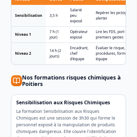
Niveaux
Salarié
Repérer les pictogramm
de
Sensibilisation
3,5 h
peu
alerter
formation
exposé
risque
chimique
7 h (1
Opérateur
Lire les FDS, port des EP
Niveau 1
jour)
exposé
premiers gestes
Encadrant,
Évaluer le risque, rédige
14 h (2
Niveau 2
chef
procédures, former son
jours)
d'équipe
équipe
Nos formations
risques chimiques
à
Poitiers
Sensibilisation aux Risques Chimiques
La formation Sensibilisation aux Risques
Chimiques est une session de 3h30 qui forme le
personnel exposé à la manipulation de produits
chimiques dangereux. Elle couvre l'identification