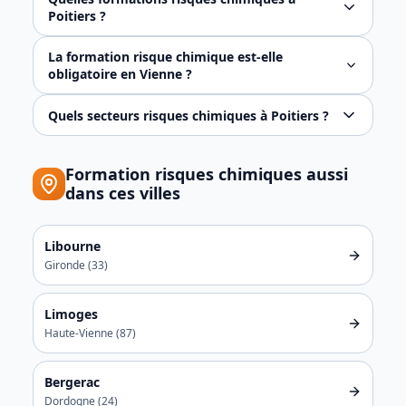
Poitiers ?
Sensibilisation (demi-journée), niveau 1 (1 jour) et ni
La formation risque chimique est-elle
obligatoire en Vienne ?
Oui, dès exposition à des ACD ou CMR (articles R4412
Quels secteurs risques chimiques à Poitiers ?
Les entreprises de Aéronautique (Safran), BTP et cons
Formation
risques chimiques
aussi
dans ces villes
Libourne
Gironde
(
33
)
Limoges
Haute-Vienne
(
87
)
Bergerac
Dordogne
(
24
)