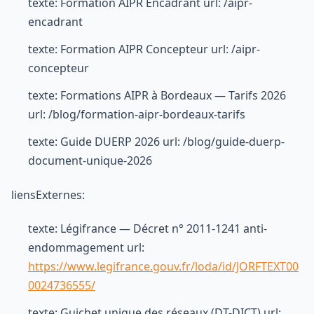
texte: Formation AIPR Encadrant url: /aipr-
encadrant
texte: Formation AIPR Concepteur url: /aipr-
concepteur
texte: Formations AIPR à Bordeaux — Tarifs 2026
url: /blog/formation-aipr-bordeaux-tarifs
texte: Guide DUERP 2026 url: /blog/guide-duerp-
document-unique-2026
liensExternes:
texte: Légifrance — Décret n° 2011-1241 anti-
endommagement url:
https://www.legifrance.gouv.fr/loda/id/JORFTEXT00
0024736555/
texte: Guichet unique des réseaux (DT-DICT) url: